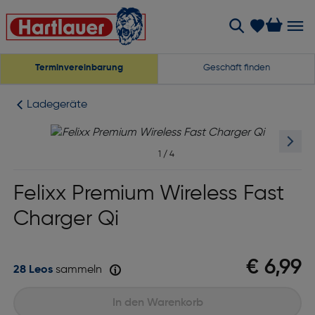
Terminvereinbarung
Geschäft finden
Ladegeräte
1
/
4
Felixx Premium Wireless Fast
Charger Qi
€ 6,99
28 Leos
sammeln
In den Warenkorb