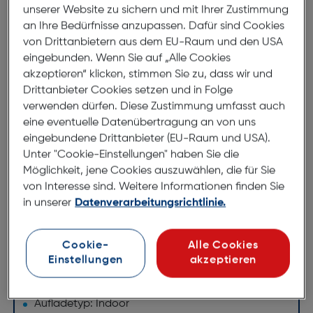
Felixx Premium Wireless Fast
unserer Website zu sichern und mit Ihrer Zustimmung
Charger Qi
an Ihre Bedürfnisse anzupassen. Dafür sind Cookies
von Drittanbietern aus dem EU-Raum und den USA
ArtNr.: 620961396
eingebunden. Wenn Sie auf „Alle Cookies
akzeptieren“ klicken, stimmen Sie zu, dass wir und
Wireless Fast Charger Ultraslim
Drittanbieter Cookies setzen und in Folge
verwenden dürfen. Diese Zustimmung umfasst auch
Die fortschrittliche, kabellose & induktive Ladung
eine eventuelle Datenübertragung an von uns
macht das Laden so einfach wie noch nie zuvor.
eingebundene Drittanbieter (EU-Raum und USA).
Einfach dein Handy auf das Pad legen.
Unter "Cookie-Einstellungen" haben Sie die
Schnell laden lassen. Fertig!
Möglichkeit, jene Cookies auszuwählen, die für Sie
Der "Fast Charge" Modus versorgt dich mit
von Interesse sind. Weitere Informationen finden Sie
bestmöglicher Leistung und lädt dein Handy
in unserer
Datenverarbeitungsrichtlinie.
blitzschnell und ohne Kabel.
Cookie-
Alle Cookies
Technische Daten
Einstellungen
akzeptieren
Leistungen
Aufladetyp: Indoor