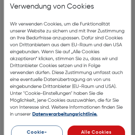
Verwendung von Cookies
Brillenbreite:
140mm
Steg:
17mm
Wir verwenden Cookies, um die Funktionalität
Glasbreite:
55mm
unserer Website zu sichern und mit Ihrer Zustimmung
an Ihre Bedürfnisse anzupassen. Dafür sind Cookies
Bügellänge:
140mm
von Drittanbietern aus dem EU-Raum und den USA
(individuell ausrichtbar)
eingebunden. Wenn Sie auf „Alle Cookies
akzeptieren“ klicken, stimmen Sie zu, dass wir und
140mm
Drittanbieter Cookies setzen und in Folge
verwenden dürfen. Diese Zustimmung umfasst auch
eine eventuelle Datenübertragung an von uns
eingebundene Drittanbieter (EU-Raum und USA).
Unter "Cookie-Einstellungen" haben Sie die
Möglichkeit, jene Cookies auszuwählen, die für Sie
von Interesse sind. Weitere Informationen finden Sie
in unserer
Datenverarbeitungsrichtlinie.
55mm
17mm
140mm
Cookie-
Alle Cookies