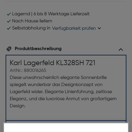
Lagernd | 6 bis 8 Werktage Lieferzeit
Nach Hause liefern
Selbstabholung in
Verfügbarkeit prüfen
Produktbeschreibung
Karl Lagerfeld KL328SH 721
ArtNr.: 880016265
Diese unwahrscheinlich elegante Sonnenbrille
spiegelt wunderbar das Designkonzept von
Lagerfeld wider. Elegante Linienführung, zeitlose
Eleganz, und die luxoriöse Anmut von großartigem
Design.
Abmessungen