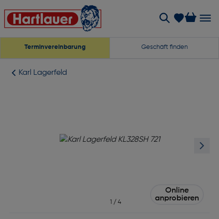
Terminvereinbarung
Geschäft finden
Karl Lagerfeld
Online
anprobieren
1
/
4