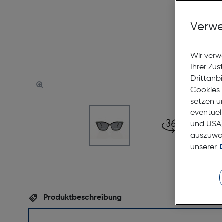
Verwe
Wir verw
Ihrer Zu
Drittanb
Cookies 
setzen u
eventuel
und USA)
auszuwähl
unserer
Produktbeschreibung