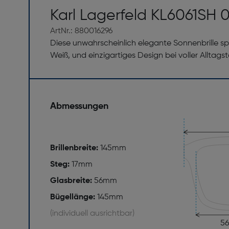
Karl Lagerfeld KL6061SH 
ArtNr.: 880016296
Diese unwahrscheinlich elegante Sonnenbrille s
Weiß, und einzigartiges Design bei voller Alltagst
Abmessungen
Brillenbreite:
145mm
Steg:
17mm
Glasbreite:
56mm
Bügellänge:
145mm
(individuell ausrichtbar)
5