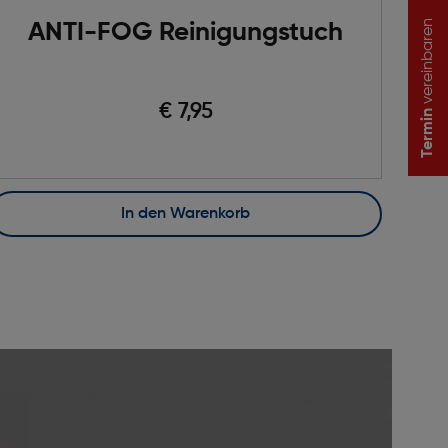
vereinbaren
ANTI-FOG Reinigungstuch
€ 7,95
Termin
In den Warenkorb