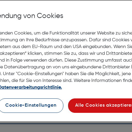
Als Gle
ndung von Cookies
enden Cookies, um die Funktionalität unserer Website zu sich
Jetzt Ter
stimmung an Ihre Bedürfnisse anzupassen. Dafür sind Cookies 
Online
ietern aus dem EU-Raum und den USA eingebunden. Wenn Sie 
anprobieren
Lagernd |
akzeptieren“ klicken, stimmen Sie zu, dass wir und Drittanbiet
Nach Hau
nd in Folge verwenden dürfen. Diese Zustimmung umfasst auc
Selbstab
le Datenübertragung an von uns eingebundene Drittanbiete
. Unter "Cookie-Einstellungen" haben Sie die Möglichkeit, jen
en, die für Sie von Interesse sind. Weitere Informationen finde
Datenverarbeitungsrichtlinie.
Cookie-Einstellungen
Alle Cookies akzeptiere