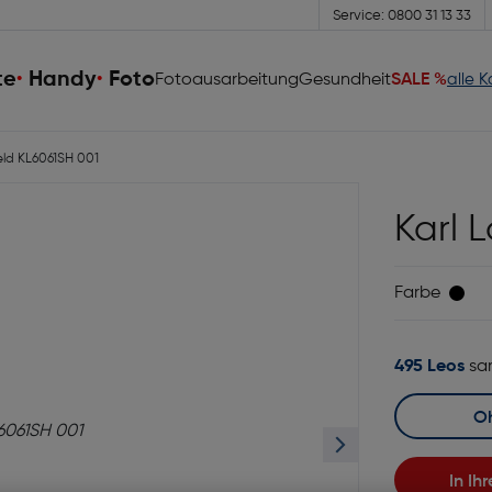
Service: 0800 31 13 33
te
Handy
Foto
Fotoausarbeitung
Gesundheit
SALE %
alle 
eld KL6061SH 001
Karl 
Farbe
495 Leos
sa
In I