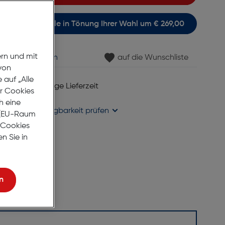
itsichtsonnenbrille in Tönung Ihrer Wahl um € 269,00
ern und mit
min vereinbaren
auf die Wunschliste
von
auf „Alle
 6 bis 8 Werktage Lieferzeit
er Cookies
se liefern
h eine
holung in
Verfügbarkeit prüfen
r (EU-Raum
e Cookies
n Sie in
n