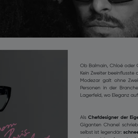
Ob Balmain, Chloé oder C
Kein Zweiter beeinflusste
Modezar galt ohne Zweif
Personen in der Branche
Lagerfeld, wo Eleganz auf 
Als
Chefdesigner der Ei
Giganten Chanel schrie
selbst ist legendär:
schnee