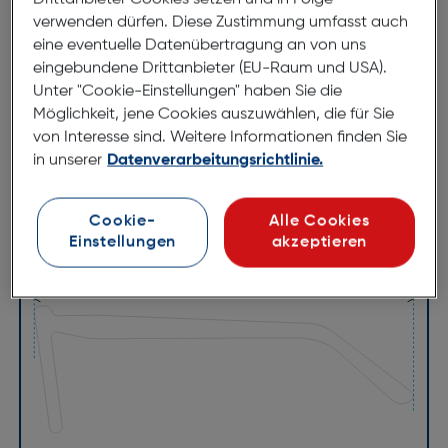
Bügellänge:
145mm
verwenden dürfen. Diese Zustimmung umfasst auch
(individuell ausrichtbar)
eine eventuelle Datenübertragung an von uns
eingebundene Drittanbieter (EU-Raum und USA).
141mm
Unter "Cookie-Einstellungen" haben Sie die
Möglichkeit, jene Cookies auszuwählen, die für Sie
von Interesse sind. Weitere Informationen finden Sie
in unserer
Datenverarbeitungsrichtlinie.
Cookie-
Alle Cookies
Einstellungen
akzeptieren
55mm
16mm
145mm