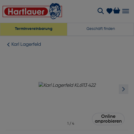
Terminvereinbarung
Geschäft finden
Karl Lagerfeld
Online
anprobieren
1
/
4