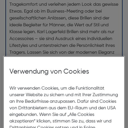
Tragekomfort und verleihen jedem Look das gewisse
Etwas. Egal ob im Business-Meeting oder bei
gesellschaftlichen Anlässen, diese Brillen sind der
ideale Begleiter für Männer, die Wert auf Stil und
Klasse legen. Karl Lagerfeld Brillen sind mehr als nur
Accessoires – sie sind Ausdruck eines individuellen
Lifestyles und unterstreichen die Persönlichkeit ihres
Trägers. Lassen Sie sich von der modernen Eleganz
dieser Brillen begeistern und entdecken Sie die
unverwechselbare Welt von Karl Lagerfeld.
Verwendung von Cookies
Abmessungen
Wir verwenden Cookies, um die Funktionalität
unserer Website zu sichern und mit Ihrer Zustimmung
Brillenbreite:
141mm
an Ihre Bedürfnisse anzupassen. Dafür sind Cookies
von Drittanbietern aus dem EU-Raum und den USA
Steg:
16mm
eingebunden. Wenn Sie auf „Alle Cookies
Glasbreite:
55mm
akzeptieren“ klicken, stimmen Sie zu, dass wir und
Drittanbieter Cookies setzen und in Folge