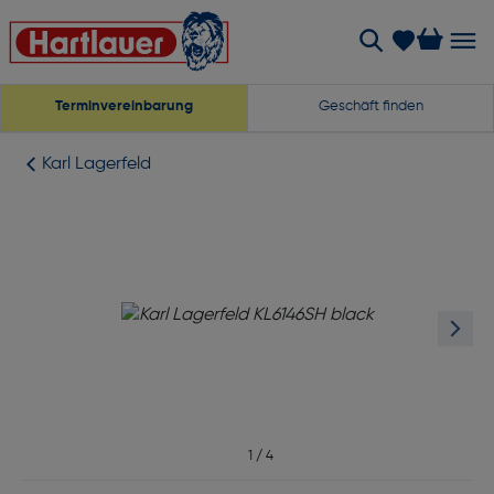
Terminvereinbarung
Geschäft finden
Karl Lagerfeld
1
/
4