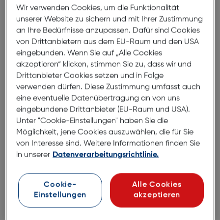
Retro-Schmetterlingsform sorgt für einen auffälligen
Wir verwenden Cookies, um die Funktionalität
und modischen Look, der ideal für die stilbewusste
unserer Website zu sichern und mit Ihrer Zustimmung
Frau ist. Die Karl Lagerfeld KL6146SH bringt einen
an Ihre Bedürfnisse anzupassen. Dafür sind Cookies
Hauch von Glamour in jeden sonnigen Tag.
von Drittanbietern aus dem EU-Raum und den USA
eingebunden. Wenn Sie auf „Alle Cookies
akzeptieren“ klicken, stimmen Sie zu, dass wir und
Abmessungen
Drittanbieter Cookies setzen und in Folge
verwenden dürfen. Diese Zustimmung umfasst auch
eine eventuelle Datenübertragung an von uns
Brillenbreite:
144mm
eingebundene Drittanbieter (EU-Raum und USA).
Steg:
20mm
Unter "Cookie-Einstellungen" haben Sie die
Glasbreite:
54mm
Möglichkeit, jene Cookies auszuwählen, die für Sie
von Interesse sind. Weitere Informationen finden Sie
Bügellänge:
140mm
in unserer
Datenverarbeitungsrichtlinie.
(individuell ausrichtbar)
144mm
Cookie-
Alle Cookies
Einstellungen
akzeptieren