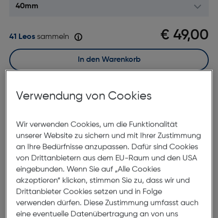
€ 49,00
41 Leos
sammeln
In den Warenkorb
Sofort kaufen
Verwendung von Cookies
merken
vergleichen
Wir verwenden Cookies, um die Funktionalität
7 bis 9 Werktage Lieferzeit
unserer Website zu sichern und mit Ihrer Zustimmung
Nach Hause liefern
an Ihre Bedürfnisse anzupassen. Dafür sind Cookies
von Drittanbietern aus dem EU-Raum und den USA
Selbstabholung in
Verfügbarkeit prüfen
eingebunden. Wenn Sie auf „Alle Cookies
akzeptieren“ klicken, stimmen Sie zu, dass wir und
Drittanbieter Cookies setzen und in Folge
Produktbeschreibung
verwenden dürfen. Diese Zustimmung umfasst auch
Apple Watch 40mm Blue Ribbon
eine eventuelle Datenübertragung an von uns