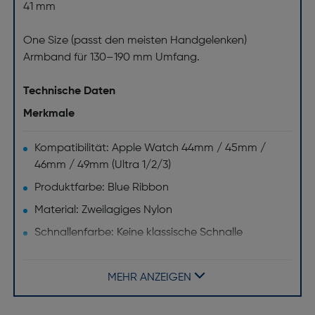
41 mm
One Size (passt den meisten Handgelenken)
Armband für 130–190 mm Umfang.
Technische Daten
Merkmale
Kompatibilität: Apple Watch 44mm / 45mm /
46mm / 49mm (Ultra 1/2/3)
Produktfarbe: Blue Ribbon
Material: Zweilagiges Nylon
Schnallenfarbe: Keine klassische Schnalle
(stufenlos verstellbarer Klettverschluss mit einer
gewebten Zuglasche inklusive Run-Swoosh-Logo)
MEHR ANZEIGEN
Typ: Nike Sport Loop