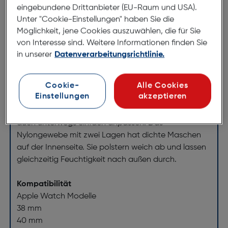
eingebundene Drittanbieter (EU-Raum und USA).
Nike Sport Loop
Unter "Cookie-Einstellungen" haben Sie die
ArtNr.: 180011945
Möglichkeit, jene Cookies auszuwählen, die für Sie
von Interesse sind. Weitere Informationen finden Sie
Das neu designte Nike Sport Loop mit
in unserer
Datenverarbeitungsrichtlinie.
reflektierendem Garn ist ein weiches, atmungs­
aktives und leichtes Armband mit dezentem Glanz
Cookie-
Alle Cookies
Einstellungen
akzeptieren
Durch den Klett­verschluss und eine gewebte
Zuglasche mit dem Run Swoosh Logo kannst du es
auch unterwegs einfach anpassen. Das
Nylongewebe mit zwei Lagen hat dichte Maschen
auf der Innenseite. Sie polstern weich ab und lassen
gleichzeitig Feuchtigkeit nach außen durch.
Kompatibilität
Apple Watch Modelle
38 mm
40 mm