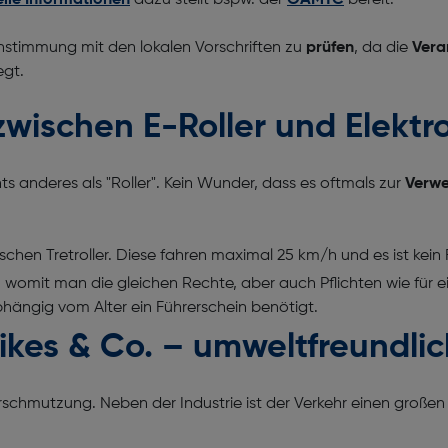
lle Informationen
dazu stellt bspw. der
ÖAMTC
bereit.
instimmung mit den lokalen Vorschriften zu
prüfen
, da die
Vera
egt.
zwischen E-Roller und Elekt
s anderes als "Roller". Kein Wunder, dass es oftmals zur
Verwe
ischen Tretroller. Diese fahren maximal 25 km/h und es ist kei
 womit man die gleichen Rechte, aber auch Pflichten wie für ein
hängig vom Alter ein Führerschein benötigt.
Bikes & Co. – umweltfreundl
schmutzung. Neben der Industrie ist der Verkehr einen großen