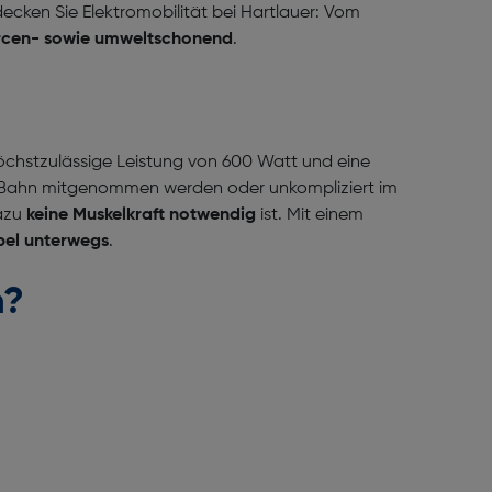
decken Sie Elektromobilität bei Hartlauer: Vom
rcen- sowie umweltschonend
.
 höchstzulässige Leistung von 600 Watt und eine
 Bahn mitgenommen werden oder unkompliziert im
dazu
keine Muskelkraft notwendig
ist. Mit einem
ibel unterwegs
.
n?