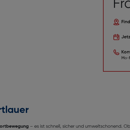
Fr
Find
Jet
Kon
Mo-F
rtlauer
r Fortbewegung
– es ist schnell, sicher und umweltschonend. O