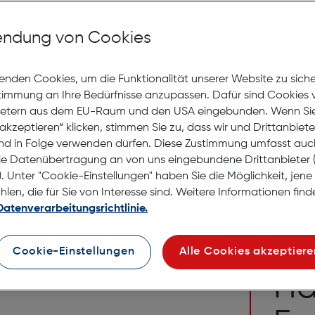
Navee N6
Scooter
ndung von Cookies
Gratis Versand
Lagernd | 6 bis 
enden Cookies, um die Funktionalität unserer Website zu sich
stimmung an Ihre Bedürfnisse anzupassen. Dafür sind Cookies 
Preis nac
€ 329,99
ietern aus dem EU-Raum und den USA eingebunden. Wenn Sie 
Ursprüngl
€ 659,99
statt
akzeptieren“ klicken, stimmen Sie zu, dass wir und Drittanbiet
nd in Folge verwenden dürfen. Diese Zustimmung umfasst auc
in den Warenko
le Datenübertragung an von uns eingebundene Drittanbiete
. Unter "Cookie-Einstellungen" haben Sie die Möglichkeit, jen
en, die für Sie von Interesse sind. Weitere Informationen finde
Datenverarbeitungsrichtlinie.
Kontakt
Cookie-Einstellungen
Alle Cookies akzeptiere
Sie glei
Ha