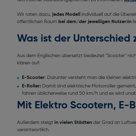
technischer Ausrüstungspflichten zu informieren.
Aktue
Wir raten dazu,
jedes Modell
individuell auf die Übere
öffentlichen Raum
bei dem/der jeweiligen Nutzer:in
li
Was ist der Unterschied 
Aus dem Englischen übersetzt bedeutet "Scooter" nicht
klären auf:
E-Scooter
: Darunter versteht man die kleinen elektr
E-Roller:
Damit sind elektrische Motorroller gemeint,
fahren üblicherweise rund 50 km/h und es wird unab
Mit Elektro Scootern, E-
Außerdem steigt
in vielen Städten
der Grad an Luftver
verantwortlich.