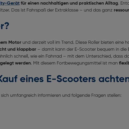
ity-Gerät
für einen nachhaltigen und praktischen Alltag
. Ent
litzer. Das ist Fahrspaß der Extraklasse – und das ganz
ressou
er?
enem Motor
und derzeit voll im Trend. Diese Roller bieten eine
eicht und klappbar
– damit kann der E-Scooter bequem in die
hnlich schnell, wie ein Fahrrad – mit dem Unterschied, dass 
kgelegt werden
. Mit diesem Fortbewegungsmittel ist man
flex
Kauf eines E-Scooters achte
 sich umfangreich informieren und folgende Fragen stellen: