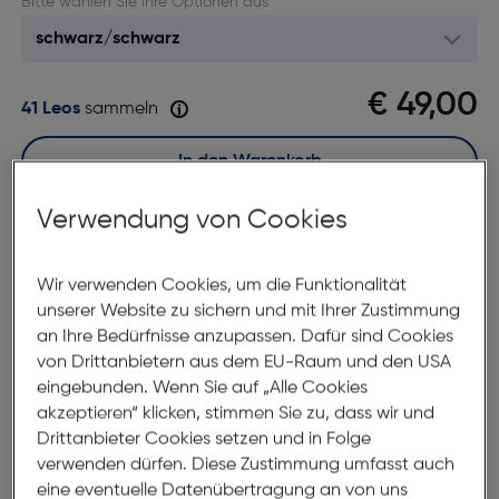
Bitte wählen Sie Ihre Optionen aus
€ 49,00
41 Leos
sammeln
In den Warenkorb
Verwendung von Cookies
Sofort kaufen
Wir verwenden Cookies, um die Funktionalität
merken
vergleichen
unserer Website zu sichern und mit Ihrer Zustimmung
7 bis 9 Werktage Lieferzeit
an Ihre Bedürfnisse anzupassen. Dafür sind Cookies
Nach Hause liefern
von Drittanbietern aus dem EU-Raum und den USA
Selbstabholung in
eingebunden. Wenn Sie auf „Alle Cookies
Verfügbarkeit prüfen
akzeptieren“ klicken, stimmen Sie zu, dass wir und
Drittanbieter Cookies setzen und in Folge
verwenden dürfen. Diese Zustimmung umfasst auch
Produktbeschreibung
eine eventuelle Datenübertragung an von uns