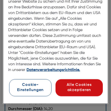
unserer Website zu sichern und mit Ihrer Zustimmung
überzeugt durch herausragende
an Ihre Bedürfnisse anzupassen. Dafür sind Cookies
Trageeigenschaften und einem einmaligen Preis-
von Drittanbietern aus dem EU-Raum und den USA
Leistungs-Verhältnis.
eingebunden. Wenn Sie auf „Alle Cookies
akzeptieren“ klicken, stimmen Sie zu, dass wir und
Gleicher Wassergehalt (78%) wie die Hornhaut für
Drittanbieter Cookies setzen und in Folge
ein angenehmes Tragegefühl während des
verwenden dürfen. Diese Zustimmung umfasst auch
gesamten Tages
eine eventuelle Datenübertragung an von uns
Minimieren die Austrocknung der Kontaktlinse
eingebundene Drittanbieter (EU-Raum und USA).
nach dem Vorbild der Tränenflüssigkeit für eine
Unter "Cookie-Einstellungen" haben Sie die
andauernd hohe Feuchtigkeit während der
Möglichkeit, jene Cookies auszuwählen, die für Sie
gesamten Tragezeit
von Interesse sind. Weitere Informationen finden Sie
Liefern den notwendigen Sauerstoff für das
in unserer
Datenverarbeitungsrichtlinie.
Tagestragen
Klares, scharfes Sehen den ganzen Tag bis in die
Cookie-
Alle Cookies
Nacht
Einstellungen
akzeptieren
Blockiert einen Großteil schädlicher UV-Strahlen
Basiskurve (BC):
8,60
Durchmesser (DIA):
14,20