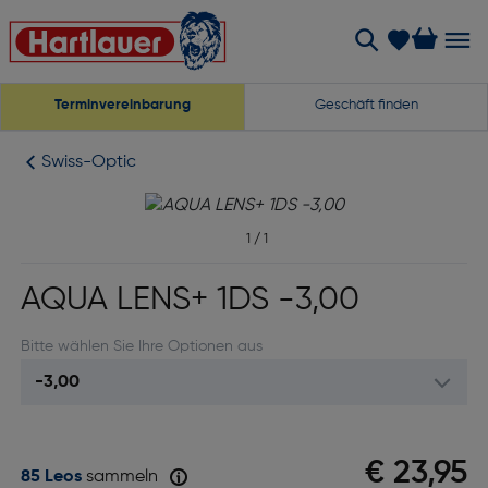
Terminvereinbarung
Geschäft finden
Swiss-Optic
1
/
1
AQUA LENS+ 1DS -3,00
Bitte wählen Sie Ihre Optionen aus
€ 23,95
85 Leos
sammeln