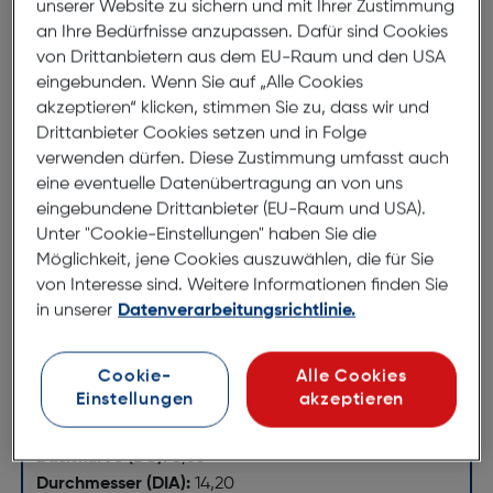
unserer Website zu sichern und mit Ihrer Zustimmung
überzeugt durch herausragende
an Ihre Bedürfnisse anzupassen. Dafür sind Cookies
Trageeigenschaften und einem einmaligen Preis-
von Drittanbietern aus dem EU-Raum und den USA
Leistungs-Verhältnis.
eingebunden. Wenn Sie auf „Alle Cookies
akzeptieren“ klicken, stimmen Sie zu, dass wir und
Gleicher Wassergehalt (78%) wie die Hornhaut für
Drittanbieter Cookies setzen und in Folge
ein angenehmes Tragegefühl während des
verwenden dürfen. Diese Zustimmung umfasst auch
gesamten Tages
eine eventuelle Datenübertragung an von uns
Minimieren die Austrocknung der Kontaktlinse
eingebundene Drittanbieter (EU-Raum und USA).
nach dem Vorbild der Tränenflüssigkeit für eine
Unter "Cookie-Einstellungen" haben Sie die
andauernd hohe Feuchtigkeit während der
Möglichkeit, jene Cookies auszuwählen, die für Sie
gesamten Tragezeit
von Interesse sind. Weitere Informationen finden Sie
Liefern den notwendigen Sauerstoff für das
in unserer
Datenverarbeitungsrichtlinie.
Tagestragen
Klares, scharfes Sehen den ganzen Tag bis in die
Cookie-
Alle Cookies
Nacht
Einstellungen
akzeptieren
Blockiert einen Großteil schädlicher UV-Strahlen
Basiskurve (BC):
8,60
Durchmesser (DIA):
14,20