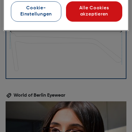
Cookie-
Alle Cookies
Einstellungen
akzeptieren
53mm
16mm
40mm
World of Berlin Eyewear