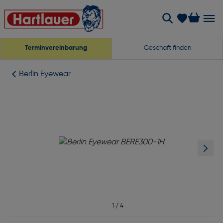
Terminvereinbarung
Geschäft finden
Berlin Eyewear
1
/
4