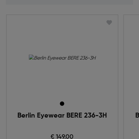
Berlin Eyewear BERE 236-3H
B
€ 149,00