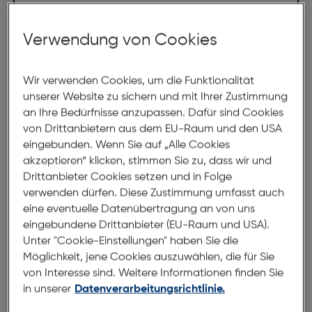
Design machen die Berlin Eyewear BERE300-1H zu
einem unverzichtbaren Begleiter für jeden Anlass.
Verwendung von Cookies
Abmessungen
Wir verwenden Cookies, um die Funktionalität
unserer Website zu sichern und mit Ihrer Zustimmung
an Ihre Bedürfnisse anzupassen. Dafür sind Cookies
Brillenbreite:
137mm
von Drittanbietern aus dem EU-Raum und den USA
Steg:
16mm
eingebunden. Wenn Sie auf „Alle Cookies
Glasbreite:
53mm
akzeptieren“ klicken, stimmen Sie zu, dass wir und
Drittanbieter Cookies setzen und in Folge
Bügellänge:
40mm
verwenden dürfen. Diese Zustimmung umfasst auch
(individuell ausrichtbar)
eine eventuelle Datenübertragung an von uns
eingebundene Drittanbieter (EU-Raum und USA).
137mm
Unter "Cookie-Einstellungen" haben Sie die
Möglichkeit, jene Cookies auszuwählen, die für Sie
von Interesse sind. Weitere Informationen finden Sie
in unserer
Datenverarbeitungsrichtlinie.