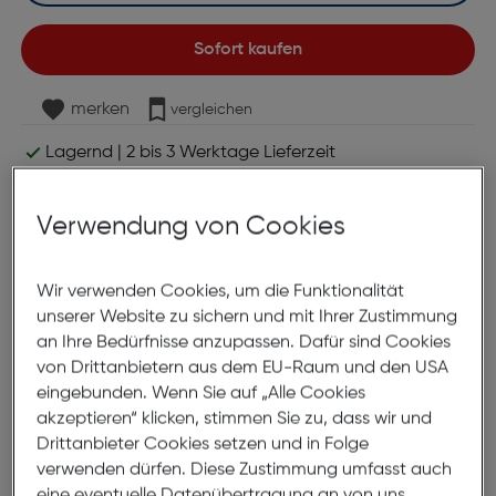
Sofort kaufen
merken
vergleichen
Lagernd | 2 bis 3 Werktage Lieferzeit
Nach Hause liefern
Selbstabholung in
Verfügbarkeit prüfen
Verwendung von Cookies
Produktbeschreibung
Wir verwenden Cookies, um die Funktionalität
unserer Website zu sichern und mit Ihrer Zustimmung
Canon CLI-551M XL Tinte magenta
an Ihre Bedürfnisse anzupassen. Dafür sind Cookies
11ml
von Drittanbietern aus dem EU-Raum und den USA
eingebunden. Wenn Sie auf „Alle Cookies
ArtNr.: 550895670
akzeptieren“ klicken, stimmen Sie zu, dass wir und
Drittanbieter Cookies setzen und in Folge
Canon CLI-551XL Tinte Magenta
verwenden dürfen. Diese Zustimmung umfasst auch
mit hoher Reichweite
eine eventuelle Datenübertragung an von uns