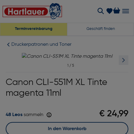
Terminvereinbarung
Geschäft finden
Druckerpatronen und Toner
1
/
5
Canon CLI-551M XL Tinte
magenta 11ml
€ 24,99
48 Leos
sammeln
In den Warenkorb