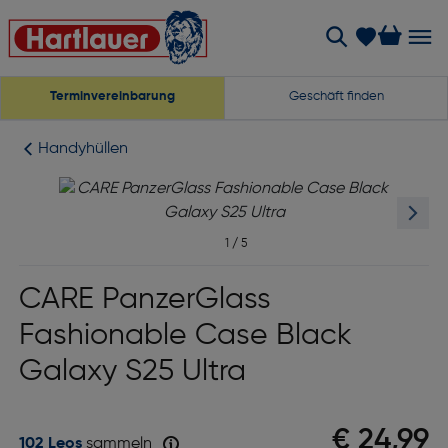
Terminvereinbarung
Geschäft finden
Handyhüllen
1
/
5
CARE PanzerGlass
Fashionable Case Black
Galaxy S25 Ultra
€ 24,99
102 Leos
sammeln