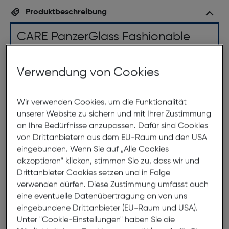
Produktbeschreibung
CARE PanzerGlass Fashionable
Case Black Galaxy S25 Ultra
ArtNr.: 180007701
Verwendung von Cookies
Fearlessly Fashionable, BABY!
Wir verwenden Cookies, um die Funktionalität
unserer Website zu sichern und mit Ihrer Zustimmung
Eine wunderschöne Hülle für die furchtlos Modischen.
an Ihre Bedürfnisse anzupassen. Dafür sind Cookies
Mit CARE by PanzerGlass® kannst du dein Handy zu
von Drittanbietern aus dem EU-Raum und den USA
Ruhm und Ehre bringen. Einzigartiger Stil trifft auf
eingebunden. Wenn Sie auf „Alle Cookies
Nachhaltigkeit, Schutz und Persönlichkeit. Unsere
akzeptieren“ klicken, stimmen Sie zu, dass wir und
hochwertigen Hüllen sind so konzipiert, dass sie dein
Drittanbieter Cookies setzen und in Folge
Outfit ergänzen, die Grenzen der schützenden
verwenden dürfen. Diese Zustimmung umfasst auch
Handy-Hüllen erweitern und dich gleichzeitig
eine eventuelle Datenübertragung an von uns
modisch auf der Höhe der Zeit halten.
eingebundene Drittanbieter (EU-Raum und USA).
Unter "Cookie-Einstellungen" haben Sie die
Care by PanzerGlass® unterstreicht deinen