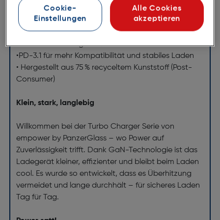
Cookie-
Alle Cookies
• EU-Stecker
Einstellungen
akzeptieren
•Schutz vor Überhitzung
• Mit moderner GaN-Technologie für bessere
Effizienz und weniger Hitze
•PD-3.1 für mehr Kompatibilität und stabiles Laden
• Hergestellt aus 75 % recyceltem Kunststoff (Post-
Consumer)
Klein, stark, langlebig
Willkommen bei der Turbo Charger Serie von
empower by PanzerGlass – wo Power auf
Zuverlässigkeit trifft. Dank GaN-Technologie ist das
Ladegerät kleiner, effizienter und bleibt beim Laden
cool. Es wurde so entwickelt, dass es Überhitzung
vermeidet und lange durchhält – für sicheres Laden
Tag für Tag.