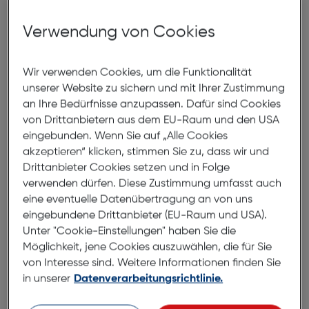
Produktbeschreibung
Verwendung von Cookies
empower by PanzerGlass Turbo
30W Ladegerät Single USB-C
Wir verwenden Cookies, um die Funktionalität
Silber Weiss
unserer Website zu sichern und mit Ihrer Zustimmung
an Ihre Bedürfnisse anzupassen. Dafür sind Cookies
ArtNr.: 180011562
von Drittanbietern aus dem EU-Raum und den USA
eingebunden. Wenn Sie auf „Alle Cookies
FAST CHARGE
akzeptieren“ klicken, stimmen Sie zu, dass wir und
Drittanbieter Cookies setzen und in Folge
empower by PanzerGlass Turbo 30W Ladegerät
verwenden dürfen. Diese Zustimmung umfasst auch
(USB-C, EU-Stecker)
eine eventuelle Datenübertragung an von uns
eingebundene Drittanbieter (EU-Raum und USA).
Zuverlässige, robuste Ladegeräte für Smartphones,
Unter "Cookie-Einstellungen" haben Sie die
Tablets und mehr. Bereit für schnelles Laden – und
Möglichkeit, jene Cookies auszuwählen, die für Sie
zwar richtig schnell!
von Interesse sind. Weitere Informationen finden Sie
in unserer
Datenverarbeitungsrichtlinie.
Ein Ladegerät für alles
•Schnellladen bis zu 30W