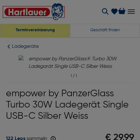
Terminvereinbarung
Geschäft finden
Ladegeräte
1
/
1
empower by PanzerGlass
Turbo 30W Ladegerät Single
USB-C Silber Weiss
€ 29,99
122 Leos
sammeln