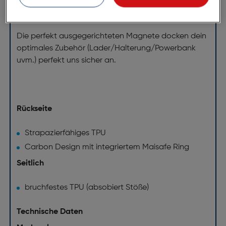
Magsafe kompatibel
Die perfekt ausgegerichteten Magnete docken dein
optimales Zubehör (Lader/Halterung/Powerbank
uvm.) perfekt uns sicher an.
Rückseite
Strapazierfähiges TPU
Carbon Design mit integriertem Maisafe Ring
Seitlich
bruchfestes TPU (absobiert Stöße)
Technische Daten