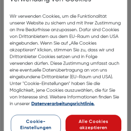
Produktbeschreibung
Wir verwenden Cookies, um die Funktionalität
Felixx Back Carbon Apple iPhone
unserer Website zu sichern und mit Ihrer Zustimmung
15 black
an Ihre Bedürfnisse anzupassen. Dafür sind Cookies
von Drittanbietern aus dem EU-Raum und den USA
ArtNr.: 620934430
eingebunden. Wenn Sie auf „Alle Cookies
akzeptieren“ klicken, stimmen Sie zu, dass wir und
Carbon Design Case
Drittanbieter Cookies setzen und in Folge
verwenden dürfen. Diese Zustimmung umfasst auch
Mit unserer stylischen Carbon Design Schutzhülle ist
eine eventuelle Datenübertragung an von uns
dein Gerät voll im Trend und optimal geschützt.
eingebundene Drittanbieter (EU-Raum und USA).
Hergestellt aus hochwertigen TPU. Bruchfester
Unter "Cookie-Einstellungen" haben Sie die
flexibler Kantenschutz und zusätzlicher
Möglichkeit, jene Cookies auszuwählen, die für Sie
Kameralinsenschutz bieten besten Schutz vor
von Interesse sind. Weitere Informationen finden Sie
Kratzer und leichten Erschütterungen. Das schlanke
in unserer
Datenverarbeitungsrichtlinie.
und elegante Design verleihen Ihrem iPhone einen
einzigartigen Look. Tasten und Telefunktionen
Cookie-
Alle Cookies
werden nicht beeinträchtigt.
Einstellungen
akzeptieren