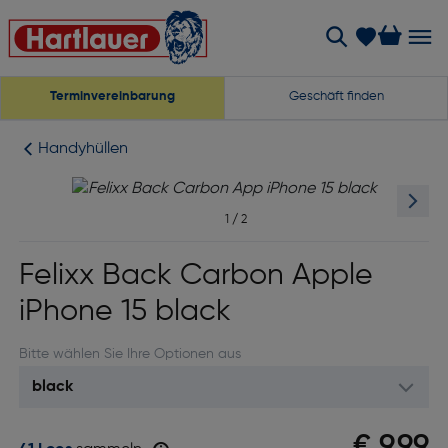
Terminvereinbarung
Geschäft finden
Handyhüllen
1
/
2
Felixx Back Carbon Apple
iPhone 15 black
Bitte wählen Sie Ihre Optionen aus
€ 9,99