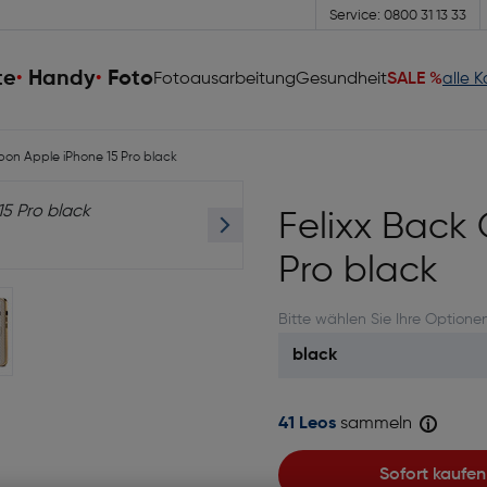
Service: 0800 31 13 33
te
Handy
Foto
Fotoausarbeitung
Gesundheit
SALE %
alle 
bon Apple iPhone 15 Pro black
Felixx Back
Pro black
Bitte wählen Sie Ihre Optione
41 Leos
sammeln
Sofort kaufen