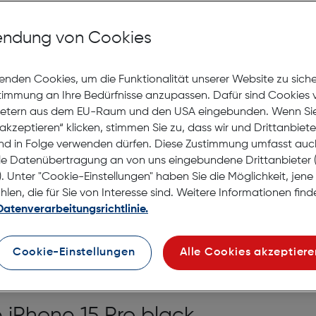
auf die Wunschliste
ndung von Cookies
Lagernd | 2 bis 3 Werkt
Nach Hause liefern
enden Cookies, um die Funktionalität unserer Website zu sich
Selbstabholung in
Verf
stimmung an Ihre Bedürfnisse anzupassen. Dafür sind Cookies 
ietern aus dem EU-Raum und den USA eingebunden. Wenn Sie 
akzeptieren“ klicken, stimmen Sie zu, dass wir und Drittanbiet
nd in Folge verwenden dürfen. Diese Zustimmung umfasst auc
le Datenübertragung an von uns eingebundene Drittanbiete
. Unter "Cookie-Einstellungen" haben Sie die Möglichkeit, jen
en, die für Sie von Interesse sind. Weitere Informationen finde
Datenverarbeitungsrichtlinie.
Cookie-Einstellungen
Alle Cookies akzeptiere
 iPhone 15 Pro black