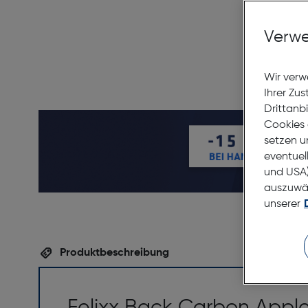
Verwe
Wir verw
Ihrer Zu
Drittanb
Cookies 
setzen u
eventuel
und USA)
auszuwähl
unserer
Produktbeschreibung
Felixx Back Carbon Apple