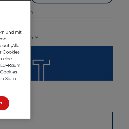
vergleichen
age Lieferzeit
ern und mit
ügbarkeit prüfen
von
auf „Alle
er Cookies
h eine
r (EU-Raum
e Cookies
n Sie in
n