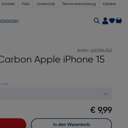
Kontakt
FAQ
Löwenclub
Terminvereinbarung
Karriere
Kategorien
ArtNr.: 620934362
 Carbon Apple iPhone 15
n aus
€ 9,99
In den Warenkorb