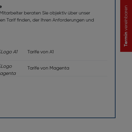
e
vereinbaren
itarbeiter beraten Sie objektiv über unser
 den Tarif finden, der Ihren Anforderungen und
Termin
Tarife von A1
Tarife von Magenta