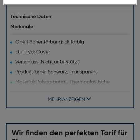
beeinträchtigt.
Technische Daten
Merkmale
Oberflächenfärbung: Einfarbig
Etui-Typ: Cover
Verschluss: Nicht unterstützt
Produktfarbe: Schwarz, Transparent
Material: Polycarbonat, Thermoplastische
Polyurethane (TPU)
Markenkompatibilität: Apple
MEHR ANZEIGEN
Maximaler Bildschirmdurchmesser [Zoll]: 4.7
Desktop-Ständer: Nein
Wir finden den perfekten Tarif für