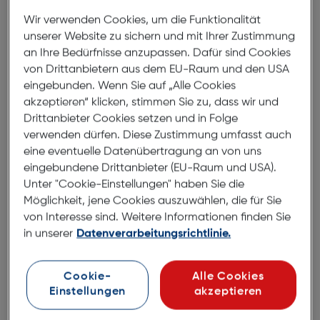
Wir verwenden Cookies, um die Funktionalität
Felixx Back Hybrid Apple iPhone
unserer Website zu sichern und mit Ihrer Zustimmung
7/8 schwarz
an Ihre Bedürfnisse anzupassen. Dafür sind Cookies
ArtNr.: 620963962
von Drittanbietern aus dem EU-Raum und den USA
eingebunden. Wenn Sie auf „Alle Cookies
felixx Hybrid Schutzhülle
akzeptieren“ klicken, stimmen Sie zu, dass wir und
Drittanbieter Cookies setzen und in Folge
verwenden dürfen. Diese Zustimmung umfasst auch
Mit der stylischen Hybrid Schutzhülle ist dein Gerät
eine eventuelle Datenübertragung an von uns
voll im Trend und optimal geschützt. Hergestellt aus
eingebundene Drittanbieter (EU-Raum und USA).
Glas und TPU.
Unter "Cookie-Einstellungen" haben Sie die
Klare kratzfeste Rückseite und bruchfester flexibler
Möglichkeit, jene Cookies auszuwählen, die für Sie
Kantenschutz bieten besten Schutz.
von Interesse sind. Weitere Informationen finden Sie
Erhöhte Kanten an den Ecken hebt den Bildschirm
in unserer
Datenverarbeitungsrichtlinie.
und die Kamera ab und bietet zusätzlichen Schutz
der Oberflächen.
Schlankes, elegantes und transparentes Design
Cookie-
Alle Cookies
erhalten Original Farbe und Form.
Einstellungen
akzeptieren
Tasten und Telefonfunktionen werden nicht