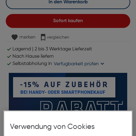
In den Warenkorb
Sofort kaufen
merken
vergleichen
Lagernd | 2 bis 3 Werktage Lieferzeit
Nach Hause liefern
Selbstabholung in
Verfügbarkeit prüfen
Verwendung von Cookies
Produktbeschreibung