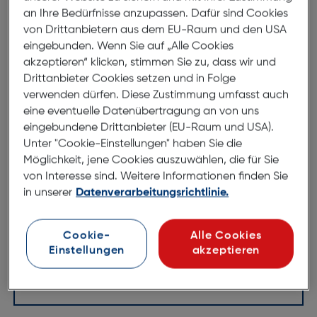
Felixx Bastelkit Large Do It Yourself
an Ihre Bedürfnisse anzupassen. Dafür sind Cookies
ArtNr.: 620957200
von Drittanbietern aus dem EU-Raum und den USA
eingebunden. Wenn Sie auf „Alle Cookies
Sei Kreativ und gestallte dein
akzeptieren“ klicken, stimmen Sie zu, dass wir und
Drittanbieter Cookies setzen und in Folge
eigenes individuelles Cover
verwenden dürfen. Diese Zustimmung umfasst auch
eine eventuelle Datenübertragung an von uns
Du findest die Hülle deines Telefons langweilig?
eingebundene Drittanbieter (EU-Raum und USA).
Möchtest etwas einzigartiges kreieren?
Unter "Cookie-Einstellungen" haben Sie die
Dann ist das felixx DIY Smartphone-Cover Bastelset
Möglichkeit, jene Cookies auszuwählen, die für Sie
genau das richtige für Dich.
von Interesse sind. Weitere Informationen finden Sie
in unserer
Datenverarbeitungsrichtlinie.
Nimm einfach eine Handyhülle und verschönere sie
mit deiner Fantasie.
Cookie-
Alle Cookies
Egal ob Glitzer, Acryl Steine, Diamanten oder lustige
Einstellungen
akzeptieren
Aufkleber – Deiner Kreativität sind keine Grenzen
gesetzt.