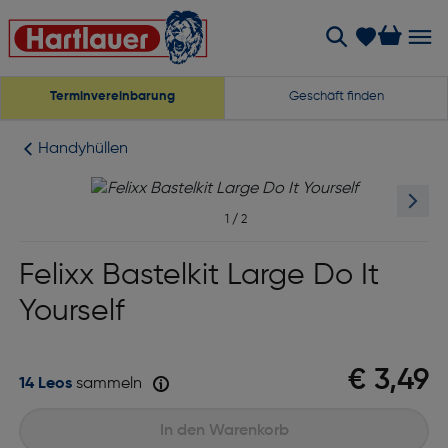
Terminvereinbarung
Geschäft finden
Handyhüllen
1
/
2
Felixx Bastelkit Large Do It
Yourself
€ 3,49
14 Leos
sammeln
In den Warenkorb