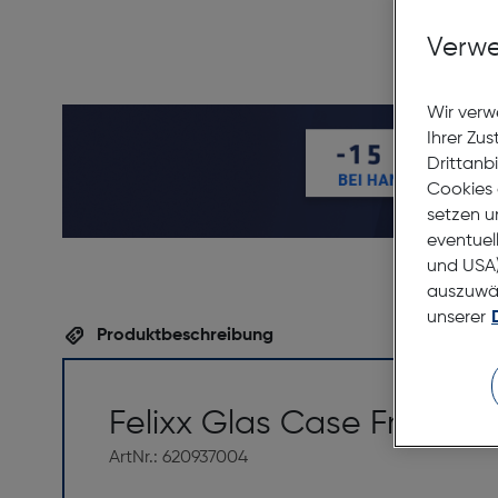
Verwe
Wir verw
Ihrer Zu
Drittanb
Cookies 
setzen u
eventuel
und USA)
auszuwähl
unserer
Produktbeschreibung
Felixx Glas Case Friend
ArtNr.: 620937004