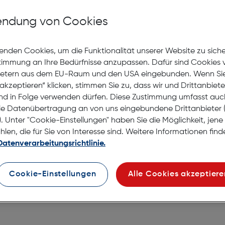
Nicht lagernd
ndung von Cookies
Nach Hause liefern
Selbstabholung in
Verf
enden Cookies, um die Funktionalität unserer Website zu sich
stimmung an Ihre Bedürfnisse anzupassen. Dafür sind Cookies 
ietern aus dem EU-Raum und den USA eingebunden. Wenn Sie 
akzeptieren“ klicken, stimmen Sie zu, dass wir und Drittanbiet
nd in Folge verwenden dürfen. Diese Zustimmung umfasst auc
le Datenübertragung an von uns eingebundene Drittanbiete
. Unter "Cookie-Einstellungen" haben Sie die Möglichkeit, jen
en, die für Sie von Interesse sind. Weitere Informationen finde
Datenverarbeitungsrichtlinie.
Cookie-Einstellungen
Alle Cookies akzeptiere
ly Samsung Galaxy A54/S23 FE