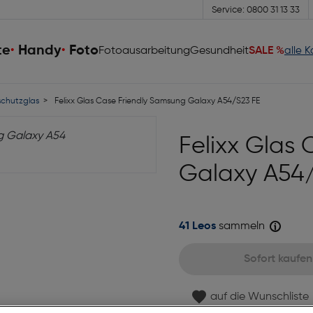
Service: 0800 31 13 33
te
Handy
Foto
Fotoausarbeitung
Gesundheit
SALE %
alle 
schutzglas
Felixx Glas Case Friendly Samsung Galaxy A54/S23 FE
Felixx Glas
Galaxy A54
41 Leos
sammeln
Sofort kaufen
auf die Wunschliste