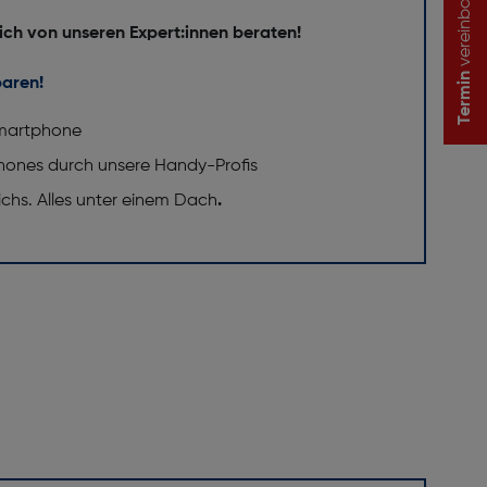
vereinbaren
ich von unseren Expert:innen beraten!
Termin
baren!
 Smartphone
phones durch unsere Handy-Profis
eichs. Alles unter einem Dach
.