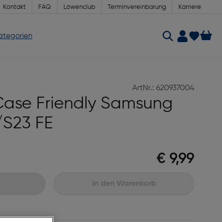
Kontakt
FAQ
Löwenclub
Terminvereinbarung
Karriere
Kategorien
ArtNr.: 620937004
 Case Friendly Samsung
/S23 FE
€ 9,99
In den Warenkorb