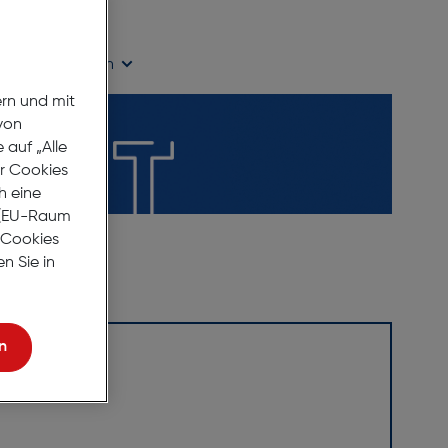
ügbarkeit prüfen
ern und mit
von
auf „Alle
er Cookies
h eine
r (EU-Raum
e Cookies
n Sie in
n