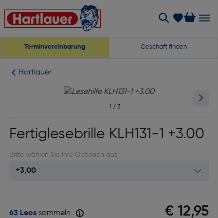
Terminvereinbarung
Geschäft finden
Hartlauer
1
/
3
Fertiglesebrille KLH131-1 +3.00
Bitte wählen Sie Ihre Optionen aus
€ 12,95
63 Leos
sammeln