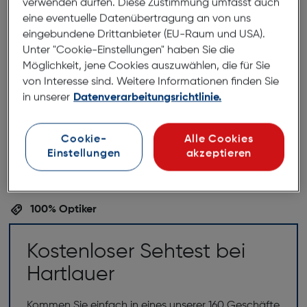
verwenden dürfen. Diese Zustimmung umfasst auch
Design und ihre fröhliche Farbgebung. Dank der
eine eventuelle Datenübertragung an von uns
bunten Farben ist sie leicht zu finden und verleiht
eingebundene Drittanbieter (EU-Raum und USA).
jedem Outfit das gewisse Etwas. Egal, ob beim
Unter "Cookie-Einstellungen" haben Sie die
Lesen im Park oder in der U-Bahn, mit dieser
Möglichkeit, jene Cookies auszuwählen, die für Sie
Lesehilfe ziehst du alle Blicke auf dich. Lass dich von
von Interesse sind. Weitere Informationen finden Sie
ihrem einzigartigen Look verzaubern und geniesse
in unserer
Datenverarbeitungsrichtlinie.
das Lesen noch mehr!
Cookie-
Alle Cookies
Einstellungen
akzeptieren
100% Optiker
Kostenloser Sehtest bei
Hartlauer
Kommen Sie einfach in eines unserer 160 Geschäfte