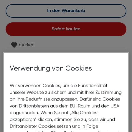
In den Warenkorb
Sofort kaufen
merken
Lagernd | 6 bis 8 Werktage Lieferzeit
Nach Hause liefern
Verwendung von Cookies
Selbstabholung in
Verfügbarkeit prüfen
Wir verwenden Cookies, um die Funktionalität
Produktbeschreibung
unserer Website zu sichern und mit Ihrer Zustimmung
an Ihre Bedürfnisse anzupassen. Dafür sind Cookies
Fertiglesebrille KLH131-1 +3.00
von Drittanbietern aus dem EU-Raum und den USA
eingebunden. Wenn Sie auf „Alle Cookies
ArtNr.: 890638852
akzeptieren“ klicken, stimmen Sie zu, dass wir und
Drittanbieter Cookies setzen und in Folge
Diese leichte Lesehilfe besticht durch ihr stylisches