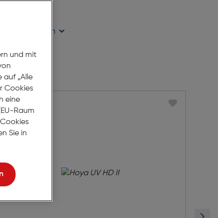
age Lieferzeit
ügbarkeit prüfen
ern und mit
von
auf „Alle
er Cookies
h eine
r (EU-Raum
e Cookies
n Sie in
n