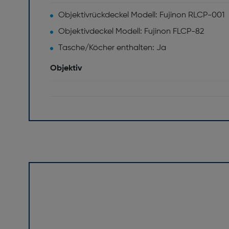
Objektivrückdeckel Modell: Fujinon RLCP-001
Objektivdeckel Modell: Fujinon FLCP-82
Tasche/Köcher enthalten: Ja
Objektiv
Bildsensor Format: APS-C
Objektivtyp: Super-Telezoomobjektiv
Blendenlamellen: 9
Maximale Blendenzahl: 5,6
Bildstabilisator: Ja
Zoom-Fähigkeit: Ja
Innenfokussierung (IF): Ja
Blendenbereich (F-F): 5,6-22
Objektiv-Struktur: 24 Linsen in 17 Gruppen ink