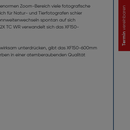
n enormen Zoom-Bereich viele fotografische
vereinbaren
ch für Natur- und Tierfotografen schier
rennweitenwechseln spontan auf sich
F2X TC WR verwandelt sich das XF150-
Termin
en wirksam unterdrücken, gibt das XF150-600mm
Farben in einer atemberaubenden Qualität