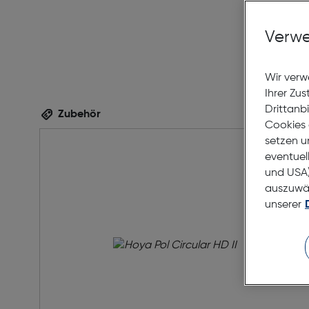
Verwe
Wir verw
Ihrer Zu
Drittanb
Zubehör
Cookies 
setzen u
eventuel
und USA)
auszuwähl
unserer