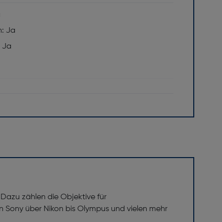
a
n: Ja
 Ja
4x
m [mm]: 229-914
n: 0
e Systemkamera
50-600
 Dazu zählen die Objektive für
ell
n Sony über Nikon bis Olympus und vielen mehr
F