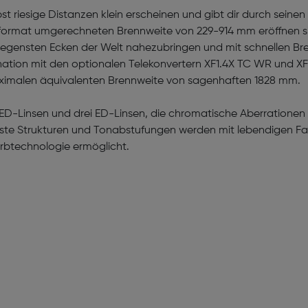
 riesige Distanzen klein erscheinen und gibt dir durch seine
ldformat umgerechneten Brennweite von 229-914 mm eröffnen si
tlegensten Ecken der Welt nahezubringen und mit schnellen B
nation mit den optionalen Telekonvertern XF1.4X TC WR und X
aximalen äquivalenten Brennweite von sagenhaften 1828 mm.
er-ED-Linsen und drei ED-Linsen, die chromatische Aberration
einste Strukturen und Tonabstufungen werden mit lebendigen 
Farbtechnologie ermöglicht.