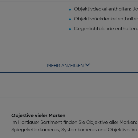
Objektivdeckel enthalten: J
Objektivrückdeckel enthalte
Gegenlichtblende enthalten:
Maximum Vergrößerung: 0,2
MEHR ANZEIGEN
Minimale Blendenzahl: 22
Naheinstellgrenze [m]: 2,4
Kameralinse entspricht 35 m
Anzahl der aspärischen Linse
Komponente für: Spiegellos
Brennweitenbereich [mm]: 1
Objektive vieler Marken
Im Hartlauer Sortiment finden Sie Objektive aller Marken:
Fokuseinstellung: Auto/Manu
Spiegelreflexkameras, Systemkameras und Objektive. Vo
l. ED und asphärische
Objektivanschluss: Fujifilm X