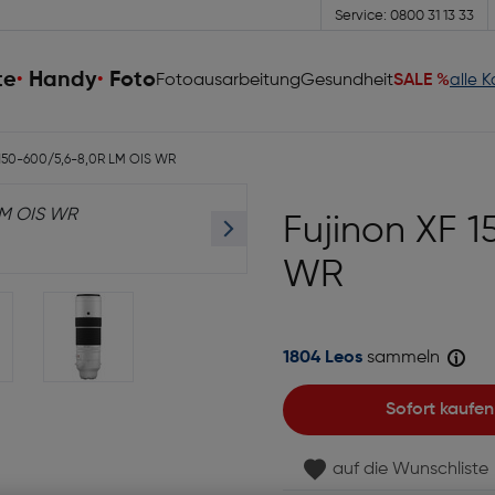
Service: 0800 31 13 33
te
Handy
Foto
Fotoausarbeitung
Gesundheit
SALE %
alle 
 150-600/5,6-8,0R LM OIS WR
Fujinon XF 
WR
1804 Leos
sammeln
Sofort kaufen
auf die Wunschliste