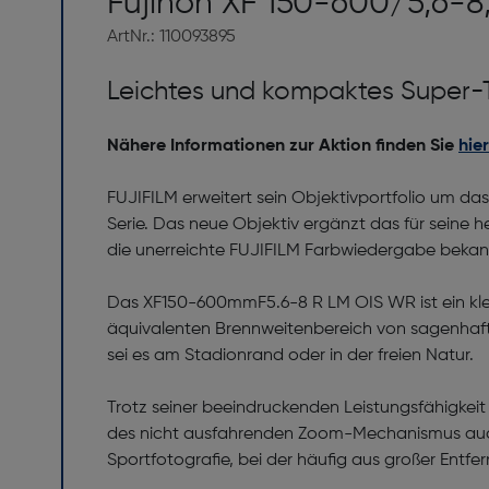
Fujinon XF 150-600/5,6-
ArtNr.: 110093895
Leichtes und kompaktes Super-T
Nähere Informationen zur Aktion finden Sie
hier
FUJIFILM erweitert sein Objektivportfolio um 
Serie. Das neue Objektiv ergänzt das für seine
die unerreichte FUJIFILM Farbwiedergabe bekann
Das XF150-600mmF5.6-8 R LM OIS WR ist ein kle
äquivalenten Brennweitenbereich von sagenhafte
sei es am Stadionrand oder in der freien Natur.
Trotz seiner beeindruckenden Leistungsfähigkei
des nicht ausfahrenden Zoom-Mechanismus auch 
Sportfotografie, bei der häufig aus großer Entfe