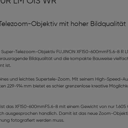
8,0R LM OIS WR
elezoom-Objektiv mit hoher Bildqualität
das Super-Telezoom-Objektiv FUJINON XF150-600mmF5.6-8 R L
 herausragende Bildqualität und die kompakte Bauweise vielf
t ist.
ines und leichtes Supertele-Zoom. Mit seinem High-Speed-Au
n 229-914 mm bietet es schier grenzenlose kreative Möglichk
t ist das XF150-600mmF5.6-8 mit einem Gewicht von nur 1.605
ausgesprochen handlich. Damit ist das neue Zoom-Objektiv d
rnung fotografiert werden muss.