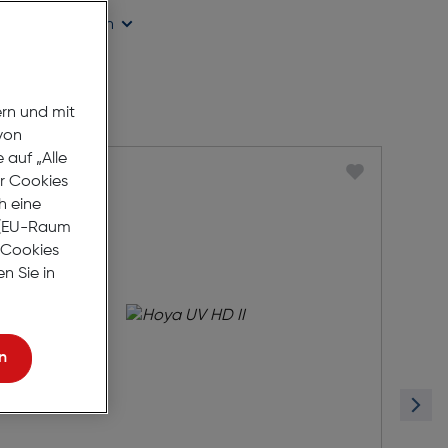
ügbarkeit prüfen
ern und mit
von
auf „Alle
er Cookies
h eine
r (EU-Raum
e Cookies
n Sie in
n