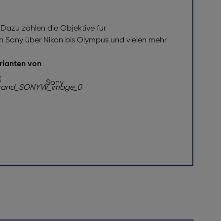
n: 3
e Systemkamera
 Dazu zählen die Objektive für
6-80
n Sony über Nikon bis Olympus und vielen mehr
ell
rianten von
F
Sony