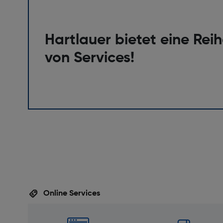
Gewicht [g]: 440
Abmessungen (DxL) [mm]: 78,3 x 88,9
Hartlauer bietet eine Rei
von Services!
Online Services