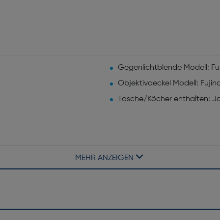
Gegenlichtblende Modell: Fu
Objektivdeckel Modell: Fujin
Tasche/Köcher enthalten: J
MEHR ANZEIGEN
Maximum Vergrößerung: 0,1
Minimale Blendenzahl: 22
Naheinstellgrenze [m]: 0,35
Kameralinse entspricht 35 m