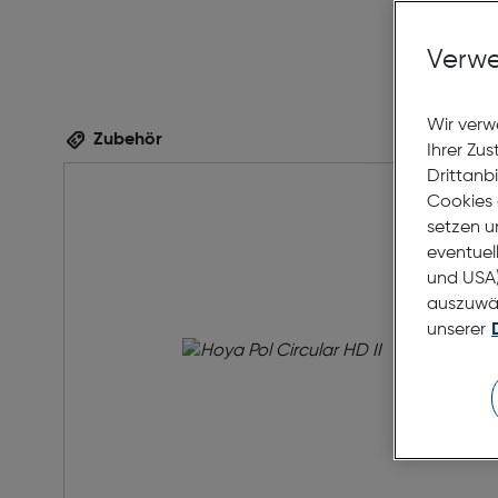
Verwe
Wir verw
Zubehör
Ihrer Zu
Drittanb
Cookies 
setzen u
eventuel
und USA)
auszuwähl
unserer