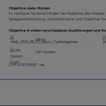
Anzahl der aspärischen Linse
Komponente für: Spiegellos
Objektive vieler Marken
Im Hartlauer Sortiment finden Sie Objektive aller Marken:
Brennweitenbereich [mm]: 1
Spiegelreflexkameras, Systemkameras und Objektive. Vo
Fokuseinstellung: Auto/Manu
Objektive in vielen verschiedenen Ausführungen und Va
l. ED und asphärische
Objektivanschluss: Fujifilm X
Nikon
OM System
Befestigungstyp: Bajonett
ZUM SORTIMENT
Staubschutz: Ja
Autofokus: Ja