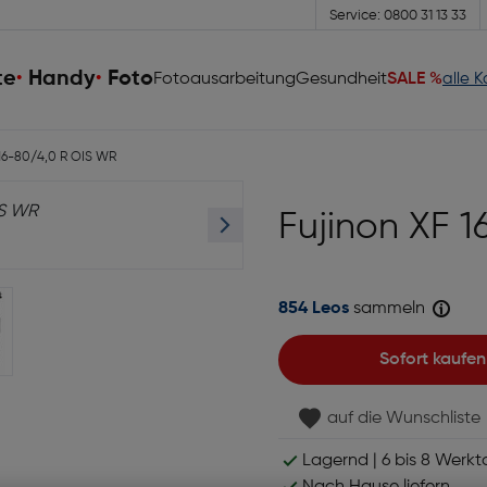
Service: 0800 31 13 33
te
Handy
Foto
Fotoausarbeitung
Gesundheit
SALE %
alle 
 16-80/4,0 R OIS WR
Fujinon XF 
854 Leos
sammeln
Sofort kaufen
auf die Wunschliste
Lagernd | 6 bis 8 Werkt