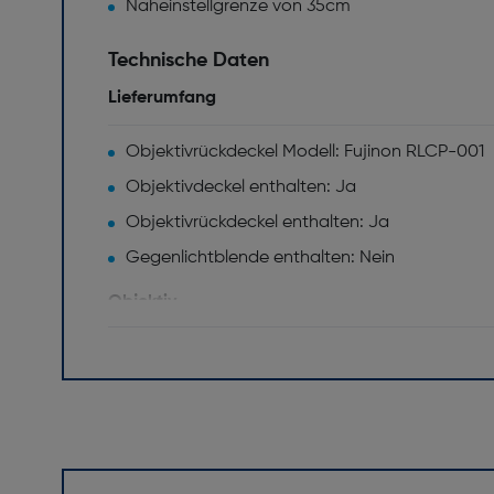
Naheinstellgrenze von 35cm
Technische Daten
Lieferumfang
Objektivrückdeckel Modell: Fujinon RLCP-001
Objektivdeckel enthalten: Ja
Objektivrückdeckel enthalten: Ja
Gegenlichtblende enthalten: Nein
Objektiv
Bildsensor Format: APS-C
Objektivtyp: Standard Zoomobjektiv
Blendenlamellen: 9
Maximale Blendenzahl: 4,0