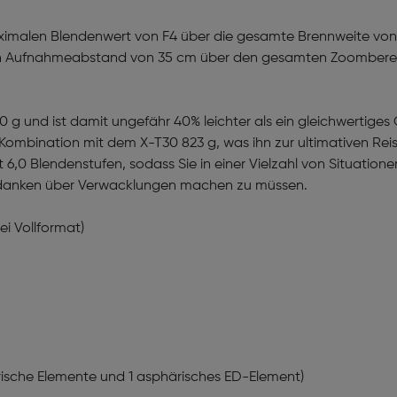
malen Blendenwert von F4 über die gesamte Brennweite vo
alen Aufnahmeabstand von 35 cm über den gesamten Zoomber
g und ist damit ungefähr 40% leichter als ein gleichwertiges O
n Kombination mit dem X-T30 823 g, was ihn zur ultimativen R
 6,0 Blendenstufen, sodass Sie in einer Vielzahl von Situatio
danken über Verwacklungen machen zu müssen.
i Vollformat)
ärische Elemente und 1 asphärisches ED-Element)