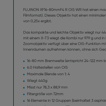
FUJINON XF16-80mmF4 R OIS WR hat einen maxi
Filmformat). Dieses Objektiv hat einen minim
von 0,25x ergibt.
Das kompakte und leichte Objektiv wiegt nur 440 
mit einem X-T3 wiegt die Kombi nur 979 g und i
Zoomobjektiv verfügt über eine OIS-Funktion mit
Innenräumen aufnehmen können, ohne sich Ge
16-80 mm Brennweite (entspricht 24-122 mm be
6.0 Haltestellen von OIS
Maximale Blende von 1: 4
Wiegt 440g
Misst nur 78,3 x 88,9 mm
Filtergröße von 72mm
16 Elemente in 12 Gruppen (beinhaltet 3 asph