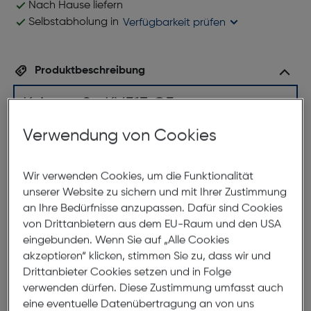
Nach Hause liefern
Selbstabholung in
Verfügbarkeit prüfen
Produktbeschreibung
K Actor Su KV513 C5
ArtNr.: 180000383
Verwendung von Cookies
Das Brillenmodell 513 von K-Actor ist ein Ausdruck
von Eleganz und feiner Handwerkskunst. Diese breite
Wir verwenden Cookies, um die Funktionalität
rechteckige Herrenbrille besteht aus schlankem
unserer Website zu sichern und mit Ihrer Zustimmung
handgemachtem Acetat in eleganten Grautönen,
an Ihre Bedürfnisse anzupassen. Dafür sind Cookies
die eine subtile und doch ansprechende Ästhetik
von Drittanbietern aus dem EU-Raum und den USA
bieten. Die Farbgebung verleiht der Brille einen
eingebunden. Wenn Sie auf „Alle Cookies
modernen und doch zeitlosen Look, der zu jedem
akzeptieren“ klicken, stimmen Sie zu, dass wir und
Outfit passt. Trotz ihrer robusten Bauweise ist die
Drittanbieter Cookies setzen und in Folge
verwenden dürfen. Diese Zustimmung umfasst auch
Brille leicht, was für den Tragekomfort entscheidend
eine eventuelle Datenübertragung an von uns
ist. Mit der K-Actor 513 tragen Sie eine Brille, die