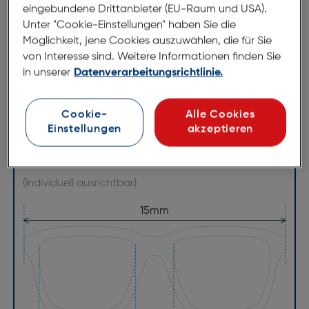
eingebundene Drittanbieter (EU-Raum und USA).
sowohl Stil als auch Komfort vereint.
Unter "Cookie-Einstellungen" haben Sie die
Möglichkeit, jene Cookies auszuwählen, die für Sie
von Interesse sind. Weitere Informationen finden Sie
Abmessungen
in unserer
Datenverarbeitungsrichtlinie.
Brillenbreite:
15mm
Cookie-
Alle Cookies
Steg:
16mm
Einstellungen
akzeptieren
Glasbreite:
54mm
Bügellänge:
145mm
(individuell ausrichtbar)
15mm