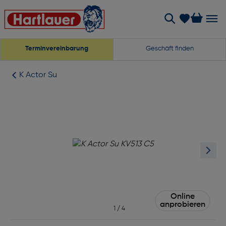
Terminvereinbarung
Geschäft finden
K Actor Su
Online
anprobieren
1
/
4