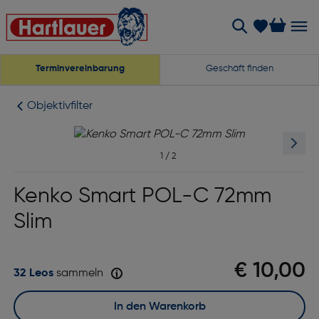
Terminvereinbarung
Geschäft finden
Objektivfilter
1
/
2
Kenko Smart POL-C 72mm
Slim
€ 10,00
32 Leos
sammeln
In den Warenkorb