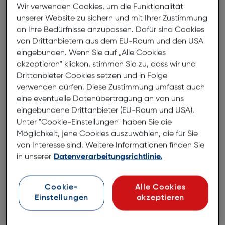
Wir verwenden Cookies, um die Funktionalität
unserer Website zu sichern und mit Ihrer Zustimmung
an Ihre Bedürfnisse anzupassen. Dafür sind Cookies
von Drittanbietern aus dem EU-Raum und den USA
eingebunden. Wenn Sie auf „Alle Cookies
akzeptieren“ klicken, stimmen Sie zu, dass wir und
Hoya Pol Circular HD II
Drittanbieter Cookies setzen und in Folge
verwenden dürfen. Diese Zustimmung umfasst auch
eine eventuelle Datenübertragung an von uns
€ 136,90
eingebundene Drittanbieter (EU-Raum und USA).
Unter "Cookie-Einstellungen" haben Sie die
Möglichkeit, jene Cookies auszuwählen, die für Sie
von Interesse sind. Weitere Informationen finden Sie
in unserer
Datenverarbeitungsrichtlinie.
In den Warenkorb
Cookie-
Alle Cookies
Einstellungen
akzeptieren