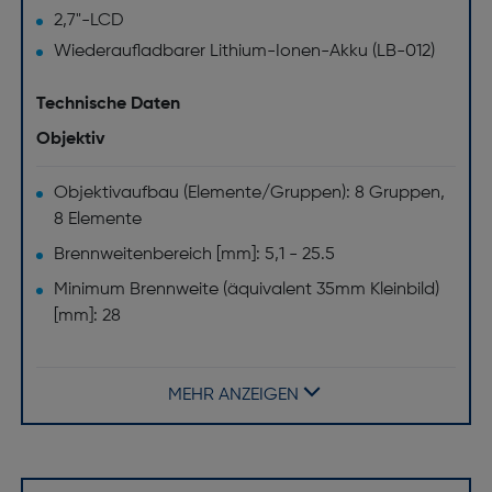
2,7"-LCD
Wiederaufladbarer Lithium-Ionen-Akku (LB-012)
Technische Daten
Objektiv
Objektivaufbau (Elemente/Gruppen): 8 Gruppen,
8 Elemente
Brennweitenbereich [mm]: 5,1 - 25.5
Minimum Brennweite (äquivalent 35mm Kleinbild)
[mm]: 28
Maximum Brennweite (äquivalent 35mm Kleinbild)
[mm]: 140
MEHR ANZEIGEN
Digitaler Zoom [x]: 6
Optischer Zoom [x]: 5
Bildschirm