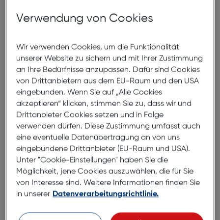
Kodak FZ55 Digitalkamera blau
Verwendung von Cookies
ArtNr.: 180015170
Wir verwenden Cookies, um die Funktionalität
Lernen Sie die FZ55 Friendly Zoom
unserer Website zu sichern und mit Ihrer Zustimmung
aus der KODAK PIXPRO
an Ihre Bedürfnisse anzupassen. Dafür sind Cookies
Digitalkamera-Kollektion kennen.
von Drittanbietern aus dem EU-Raum und den USA
eingebunden. Wenn Sie auf „Alle Cookies
akzeptieren“ klicken, stimmen Sie zu, dass wir und
Dieses schlanke Point-and-Shoot-Modell bietet
Drittanbieter Cookies setzen und in Folge
dank des wiederaufladbaren Lithium-Ionen-Akkus
verwenden dürfen. Diese Zustimmung umfasst auch
ein deutliches Plus an Leistung. HD-
eine eventuelle Datenübertragung an von uns
Videoaufnahmen per Knopfdruck, ein 28-mm-
eingebundene Drittanbieter (EU-Raum und USA).
Weitwinkelobjektiv und zahlreiche Funktionen und
Unter "Cookie-Einstellungen" haben Sie die
Aufnahmemodi ermöglichen es Ihnen, Ihrer
Möglichkeit, jene Cookies auszuwählen, die für Sie
Kreativität freien Lauf zu lassen. KODAK PIXPRO
von Interesse sind. Weitere Informationen finden Sie
Digitalkameras – Erzählen Sie Ihre Geschichte.
in unserer
Datenverarbeitungsrichtlinie.
28mm Weitwinkelobjektiv - Im Bild, jedes mal