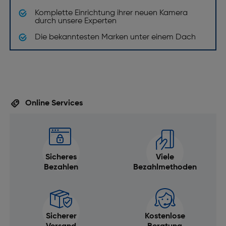
Komplette Einrichtung ihrer neuen Kamera
Weißabgleich: Auto, Wolkig, Tageslicht,
durch unsere Experten
Fluoreszierend, Glühend, Manuell
Die bekanntesten Marken unter einem Dach
Selbstauslöser Verzögerung [s]: 2-10
Eingebauter Prozessor: Nein
Live-View: Ja
Fotoeffekte: ASCN, Landschaft, Sport, Strand,
Sonnenuntergang, Feuerwerk, Nachtlandschaft,
Online Services
Schnee, Kinder, Porträt, Party, Nachtporträt,
Haustier, Bildstabilisierung
Bildbearbeitung: Drehen (Rotate), Rote-Augen-
Reduzierung, Zuschneiden (Trim), Größenänderung
Sicheres
Viele
(Resize), Farbeffekte
Bezahlen
Bezahlmethoden
Unterstützt Windows-Betriebssysteme: alle
gängigen Windows-Betriebssysteme
GPS: Nein
Sicherer
Kostenlose