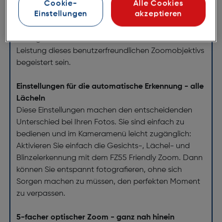
Mit diesem praktischen 28-mm-Weitwinkelobjektiv
Cookie-
Alle Cookies
Einstellungen
akzeptieren
gelingt Ihnen das perfekte Bild. Einfach anvisieren
und den gewünschten Foto- oder Videoausschnitt
festlegen. Sie werden von der Einfachheit und
Leistung dieses benutzerfreundlichen Zoomobjektivs
begeistert sein.
Einstellungen für die automatische Erkennung - alle
Lächeln
Diese Einstellungen machen den entscheidenden
Unterschied bei Ihren Fotos. Sie sind einfach zu
bedienen und im Kameramenü leicht zugänglich:
Aktivieren Sie einfach die Gesichts-, Lächel- und
Blinzelerkennung mit dem FZ55 Friendly Zoom. Dann
können Sie entspannt fotografieren, ohne sich
Sorgen machen zu müssen, den perfekten Moment
zu verpassen.
5-facher optischer Zoom - ganz nah hinein