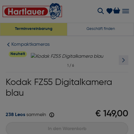
Terminvereinbarung
Geschäft finden
Kompaktkameras
Neuheit
1
/
6
Kodak FZ55 Digitalkamera
blau
€ 149,00
238 Leos
sammeln
In den Warenkorb