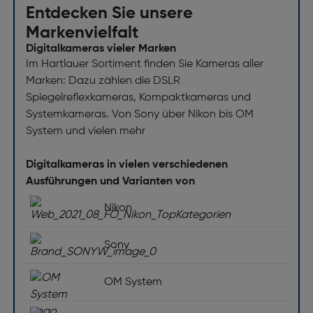
Entdecken Sie unsere
Bildschirmtyp: LCD
Markenvielfalt
Digitalkameras vieler Marken
Bildschirmdiagonale ["]: 2,7
Im Hartlauer Sortiment finden Sie Kameras aller
Bildschirmdiagonale (cm) [cm]: 6,9
Marken: Dazu zählen die DSLR
Ausklappbarer Bildschirm: Nein
Spiegelreflexkameras, Kompaktkameras und
Systemkameras. Von Sony über Nikon bis OM
Bildschirmauflösung (numerisch) [Pixel]: 230000
System und vielen mehr
Dreh- und schwenkbarer Bildschirm: Nein
Touchscreen: Nein
Digitalkameras in vielen verschiedenen
Ausführungen und Varianten von
Blitz
Nikon
integrierter Blitz: Ja
Blitzreichweite (Weitwinkel) [m]: 0.3 - 3.9
Sony
Blitzreichweite (Tele) [m]: 1.2 - 2.4
OM System
Blitzladezeit [s]: 6
Blitz-Modi: Auto, Blitz Aus, Flash an, Rote-Augen-