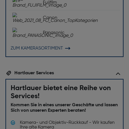
Fujifilm
Reduzierung, Langsame Synchronisation
Externer Blitz-Anschluss: Nein
Canon
Zubehörschuh: Nein
Kamera
Panasonic
Bildstile: Normal, Vivid (Lebendig), Sepia, Schwarz-
ZUM KAMERASORTIMENT
Weiß (B&W)
Sensor-Reinigungssystem: Nein
Integrierter Intervall-Timer: Ja
Hartlauer Services
Serienbildaufnahme: Burst Mode
Hartlauer bietet eine Reihe von
Stativgewinde: Ja
Services!
Stativgewinde ["]: 1/4
Kommen Sie in eines unserer Geschäfte und lassen
Unterstützte Sprachen: 27
Sich von unseren Experten beraten!
Kalender: Nein
Kamera- und Objektiv-Rückkauf - Wir kaufen
Ihre alte Kamera
Histogramm: Nein