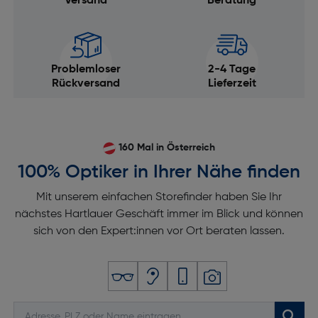
Versand
Beratung
Orientierungssensor: Nein
Kamera-Dateisystem: DCF-Dateisystem
Anti-Staub Funktion: Nein
Problemloser
2-4 Tage
Smartphone Fernsteuerung: Nein
Rückversand
Lieferzeit
Betriebsart Kamera: Auto, Film
Bildprozessor: proprietärer, einfacher
Bildprozessor von JK Imaging
160 Mal in Österreich
Bildsensorgröße (B x H) [mm]: 6,17x4,55
100% Optiker in Ihrer Nähe finden
Kamera-Typ: Kompaktkamera
Mit unserem einfachen Storefinder haben Sie Ihr
Sensor-Typ: CMOS
nächstes Hartlauer Geschäft immer im Blick und können
Größe des Bildsensors ["]: 1/2.3
sich von den Expert:innen vor Ort beraten lassen.
Mehrfachbelichtung: Nein
Aufnahmemodi: Auto, P, M,
Gesichtsverschönerung, Film, Panorama, SCN
Dioptrienausgleich: Nein