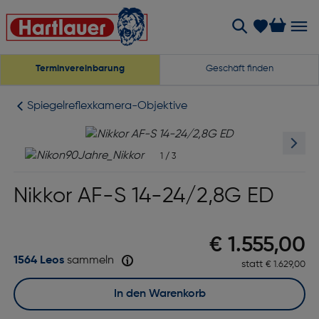
Terminvereinbarung
Geschäft finden
Spiegelreflexkamera-Objektive
1
/
3
Nikkor AF-S 14-24/2,8G ED
Preis nach
€ 1.555,00
1564 Leos
sammeln
statt
Ursprünglich
€ 1.629,00
In den Warenkorb