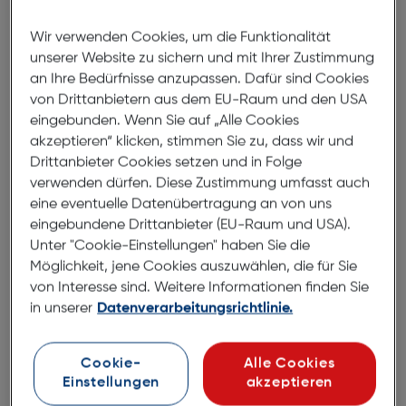
Wir verwenden Cookies, um die Funktionalität
unserer Website zu sichern und mit Ihrer Zustimmung
an Ihre Bedürfnisse anzupassen. Dafür sind Cookies
von Drittanbietern aus dem EU-Raum und den USA
Nikon LC-1424
eingebunden. Wenn Sie auf „Alle Cookies
akzeptieren“ klicken, stimmen Sie zu, dass wir und
Objektivdeckel
Drittanbieter Cookies setzen und in Folge
€ 33,95
verwenden dürfen. Diese Zustimmung umfasst auch
eine eventuelle Datenübertragung an von uns
eingebundene Drittanbieter (EU-Raum und USA).
Unter "Cookie-Einstellungen" haben Sie die
Möglichkeit, jene Cookies auszuwählen, die für Sie
In den Warenkorb
von Interesse sind. Weitere Informationen finden Sie
in unserer
Datenverarbeitungsrichtlinie.
Produktbeschreibung
Cookie-
Alle Cookies
Einstellungen
akzeptieren
Nikkor AF-S 14-24/2,8G ED