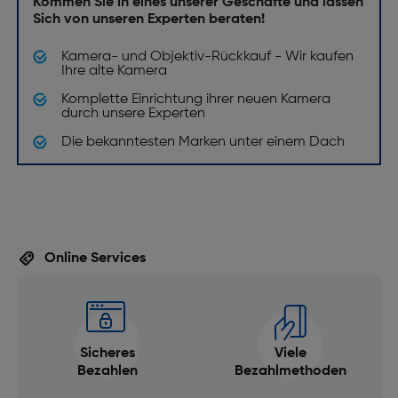
Kommen Sie in eines unserer Geschäfte und lassen
Sich von unseren Experten beraten!
Staubschutz: Nein
Leistungen
Kamera- und Objektiv-Rückkauf - Wir kaufen
Ihre alte Kamera
Kompatibilität: Nikon F
Komplette Einrichtung ihrer neuen Kamera
durch unsere Experten
Autofokus: Ja
Die bekanntesten Marken unter einem Dach
Kreisförmige Blende: Ja
Manueller Fokus: Ja
Gewicht und Abmessungen
Gewicht [g]: 1000
Online Services
Filtergröße [mm]: kein Filtergewinde
Abmessungen (DxL) [mm]: 98 x 131,5
Sicheres
Viele
Bezahlen
Bezahlmethoden