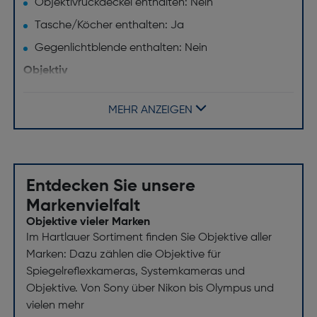
Objektivrückdeckel enthalten: Nein
Tasche/Köcher enthalten: Ja
Gegenlichtblende enthalten: Nein
Objektiv
Bildsensor Format: Vollformat
MEHR ANZEIGEN
Maximum Vergrößerung: 0,15x
Objektivtyp: Weitwinkelzoomobjektiv
Minimale Blendenzahl: 22
Entdecken Sie unsere
Blendenlamellen: 9
Markenvielfalt
Naheinstellgrenze [m]: 0,28
Objektive vieler Marken
Im Hartlauer Sortiment finden Sie Objektive aller
Maximale Blendenzahl: 2,8
Marken: Dazu zählen die Objektive für
Bildstabilisator: Nein
Spiegelreflexkameras, Systemkameras und
Anzahl der aspärischen Linsen: 3
Objektive. Von Sony über Nikon bis Olympus und
vielen mehr
Zoom-Fähigkeit: Ja