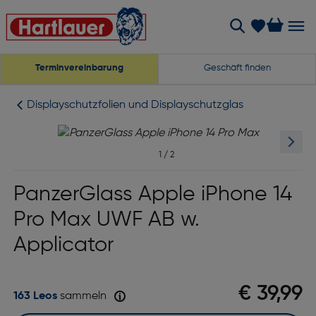
Terminvereinbarung
Geschäft finden
Displayschutzfolien und Displayschutzglas
1
/
2
PanzerGlass Apple iPhone 14
Pro Max UWF AB w.
Applicator
€ 39,99
163 Leos
sammeln