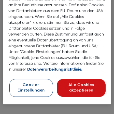
Produktbeschreibung
an Ihre Bedürfnisse anzupassen. Dafür sind Cookies
von Drittanbietern aus dem EU-Raum und den USA
PanzerGlass Apple iPhone 14 Pro
eingebunden. Wenn Sie auf „Alle Cookies
Max UWF AB w. Applicator
akzeptieren“ klicken, stimmen Sie zu, dass wir und
ArtNr.: 620939070
Drittanbieter Cookies setzen und in Folge
verwenden dürfen. Diese Zustimmung umfasst auch
Bahnbrechender Fallschutz
eine eventuelle Datenübertragung an von uns
eingebundene Drittanbieter (EU-Raum und USA).
Mehr als 8-mal größere Aufprallhöhe
Unter "Cookie-Einstellungen" haben Sie die
4-mal stärkere Kanten
Möglichkeit, jene Cookies auszuwählen, die für Sie
von Interesse sind. Weitere Informationen finden Sie
50% mehr Flexibilität
in unserer
Datenverarbeitungsrichtlinie.
Hergestellt mit dem Ziel, die Lebensdauer von
Geräten zu verlängern
3.000 Wischvorgänge mit Stahlwolle ohne
Cookie-
Alle Cookies
Beeinträchtigung der Beschichtung
Einstellungen
akzeptieren
Technische Daten