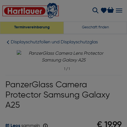
Terminvereinbarung
Geschäft finden
Displayschutzfolien und Displayschutzglas
1
/
1
PanzerGlass Camera
Protector Samsung Galaxy
A25
€ 19,99
81 Leos
sammeln