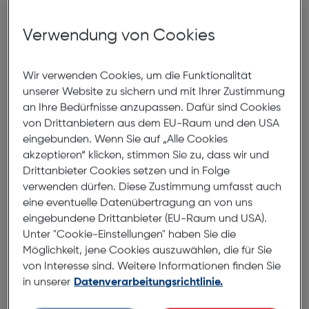
Produktbeschreibung
Verwendung von Cookies
PanzerGlass Camera Protector
Samsung Galaxy A25
Wir verwenden Cookies, um die Funktionalität
ArtNr.: 180002912
unserer Website zu sichern und mit Ihrer Zustimmung
an Ihre Bedürfnisse anzupassen. Dafür sind Cookies
Es ist dein Leben. Es ist deine Entscheidung. Es ist
von Drittanbietern aus dem EU-Raum und den USA
dein Moment. Mit diesem Kameraschutz von SAFE.
eingebunden. Wenn Sie auf „Alle Cookies
by PanzerGlass™️ kannst du all die schönen Momente
akzeptieren“ klicken, stimmen Sie zu, dass wir und
deines Lebens festhalten, ohne dir Sorgen machen
Drittanbieter Cookies setzen und in Folge
zu müssen, dass Missgeschicke auf der Tanzfläche,
verwenden dürfen. Diese Zustimmung umfasst auch
schiefgegangene Selfies oder Posting-Katastrophen
eine eventuelle Datenübertragung an von uns
eingebundene Drittanbieter (EU-Raum und USA).
deine Kameralinsen zerkratzen. Die optischen Ringe
Unter "Cookie-Einstellungen" haben Sie die
mit dem schlanken Profil sehen sogar auf deinem
Möglichkeit, jene Cookies auszuwählen, die für Sie
Handy toll aus! Wie ein cooles Design-Accessoire!
von Interesse sind. Weitere Informationen finden Sie
Und wenn du dir Sorgen um Bildverzerrungen
in unserer
Datenverarbeitungsrichtlinie.
machst, kannst du ganz beruhigt sein: Der
Kameraschutz beeinträchtigt die Qualität deiner