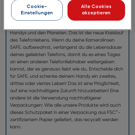
Fotos in keinster Weise - er gibt dir nur ein bisschen
Cookie-
Alle Cookies
mehr Sicherheit.
Einstellungen
akzeptieren
Kannst du es spüren? Liebe liegt in der Luft. Liebe für
Handys und den Planeten. Das ist der neue Kreislauf
des Telefonlebens. Wenn du deine Kameralinsen
SAFE. aufbewahrst, verlängerst du die Lebensdauer
deines geliebten Telefons, damit du es eines Tages
an einen anderen Telefonliebhaber weitergeben
kannst, der es genauso liebt wie du. Entscheide dich
für SAFE. und schenke deinem Handy ein zweites,
drittes oder viertes Leben! Das ist eine Möglichkeit,
auf eine nachhaltigere Zukunft hinzuarbeiten! Eine
andere ist die Verwendung nachhaltigerer
Verpackungen: Wie alle unsere Produkte wird auch
dieses Schutzpaket in einer Verpackung aus FSC™-
zertifiziertem Papier geliefert, das recycelt werden
kann.