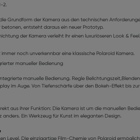
I-2.
ch die Grundform der Kamera aus den technischen Anforderunge
 betonen, entsteht daraus ein neuer Prototyp.
chtung der Kamera verleiht ihr einen luxuriöseren Look & Feel
-2 immer noch unverkennbar eine klassische Polaroid Kamera.
grierter manueller Bedienung
ne integrierte manuelle Bedienung. Regle Belichtungszeit,Blen
play im Auge. Von Tiefenschärfe über den Bokeh-Effekt bis zu
direkt aus ihrer Funktion: Die Kamera ist um die manuellen Be
 anders. Ein Werkzeug für Kunst im eleganten Design.
e
uen Level. Die einzigartige Film-Chemie von Polaroid ermöglicht