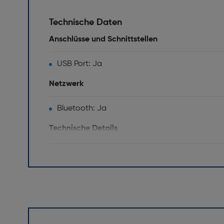
Technische Daten
Anschlüsse und Schnittstellen
USB Port: Ja
Netzwerk
Bluetooth: Ja
Technische Details
Selbstauslöser: Nein
Fokuseinstellung: Auto
Eingebautes Mikrofon: Nein
Gewicht und Abmessungen