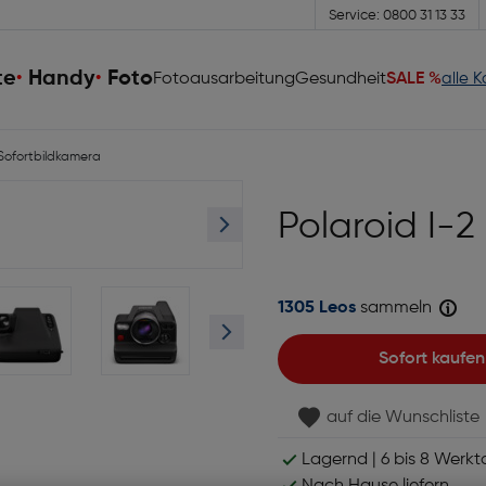
Service: 0800 31 13 33
te
Handy
Foto
Fotoausarbeitung
Gesundheit
SALE %
alle 
 Sofortbildkamera
Polaroid I-2
1305 Leos
sammeln
Sofort kaufen
auf die Wunschliste
Lagernd | 6 bis 8 Werkt