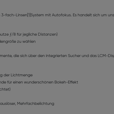
s 3-fach-Linsen[1]System mit Autofokus. Es handelt sich um unser
nutze ƒ/8 für jegliche Distanzen)
endengröße zu wählen
lemente, die sich über den integrierten Sucher und das LCM-D
ung der Lichtmenge
lende für einen wunderschönen Bokeh-Effekt
ichtet)
tauslöser, Mehrfachbelichtung