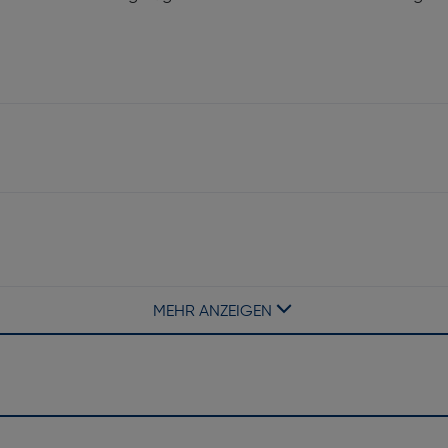
Filmgröße [mm]: 107x88
MEHR ANZEIGEN
Produktfarbe: Schwarz