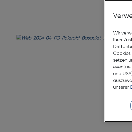
Verwe
Wir verw
Ihrer Zu
Drittanb
Cookies 
setzen u
eventuel
und USA)
auszuwähl
unserer