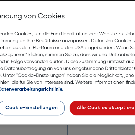
Nach Hause liefern
Selbstabholung in
Verf
ndung von Cookies
enden Cookies, um die Funktionalität unserer Website zu sich
stimmung an Ihre Bedürfnisse anzupassen. Dafür sind Cookies 
ietern aus dem EU-Raum und den USA eingebunden. Wenn Sie 
akzeptieren“ klicken, stimmen Sie zu, dass wir und Drittanbiet
Polaroi
nd in Folge verwenden dürfen. Diese Zustimmung umfasst auc
le Datenübertragung an von uns eingebundene Drittanbiete
Basquiat
. Unter "Cookie-Einstellungen" haben Sie die Möglichkeit, jen
en, die für Sie von Interesse sind. Weitere Informationen finde
Datenverarbeitungsrichtlinie.
Entdecken Sie die Polaroi
Sie sich vom brillanten 
und folgen Sie Ihren foto
Cookie-Einstellungen
Alle Cookies akzeptiere