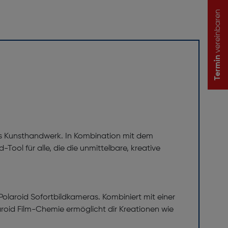
vereinbaren
Termin
 das Kunsthandwerk. In Kombination mit dem
-Tool für alle, die die unmittelbare, kreative
Polaroid Sofortbildkameras. Kombiniert mit einer
aroid Film-Chemie ermöglicht dir Kreationen wie