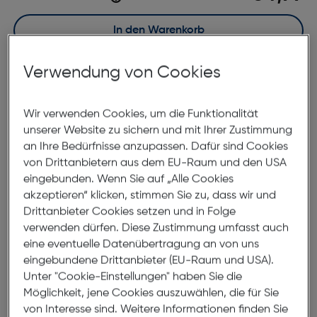
In den Warenkorb
Verwendung von Cookies
Sofort kaufen
merken
Wir verwenden Cookies, um die Funktionalität
unserer Website zu sichern und mit Ihrer Zustimmung
Lagernd | 6 bis 8 Werktage Lieferzeit
an Ihre Bedürfnisse anzupassen. Dafür sind Cookies
Nach Hause liefern
von Drittanbietern aus dem EU-Raum und den USA
Selbstabholung in
Verfügbarkeit prüfen
eingebunden. Wenn Sie auf „Alle Cookies
akzeptieren“ klicken, stimmen Sie zu, dass wir und
Drittanbieter Cookies setzen und in Folge
Produktbeschreibung
verwenden dürfen. Diese Zustimmung umfasst auch
eine eventuelle Datenübertragung an von uns
Rayovac 312 UltraProline Mercury
eingebundene Drittanbieter (EU-Raum und USA).
Free 6er Hörgerätebatterien
Unter "Cookie-Einstellungen" haben Sie die
Möglichkeit, jene Cookies auszuwählen, die für Sie
ArtNr.: 930000274
von Interesse sind. Weitere Informationen finden Sie