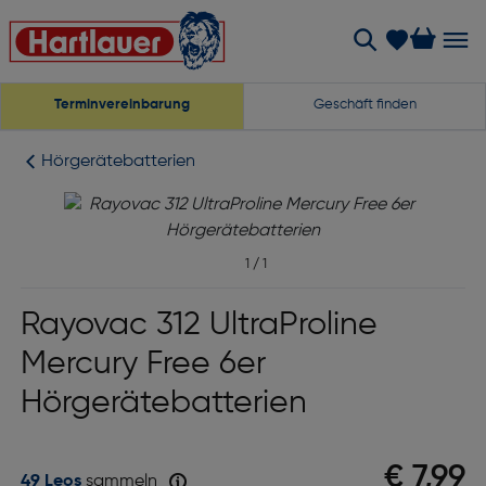
Terminvereinbarung
Geschäft finden
Hörgerätebatterien
1
/
1
Rayovac 312 UltraProline
Mercury Free 6er
Hörgerätebatterien
€ 7,99
49 Leos
sammeln