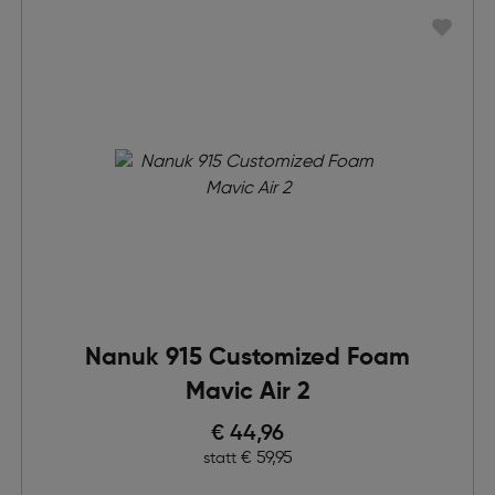
Nanuk 915 Customized Foam
Mavic Air 2
Preis nach Rabatts
€ 44,96
Ursprünglicher Preis
€ 59,95
statt