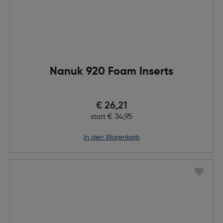
Nanuk 920 Foam Inserts
Preis nach Rabatts
€ 26,21
Ursprünglicher Preis
€ 34,95
statt
in den Warenkorb