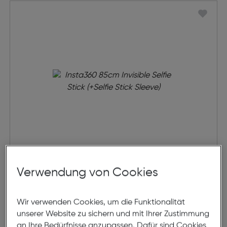
Insta360 85cm Invisible Selfie
Verwendung von Cookies
Stick (+Selfie Stick Sleeve)
€ 29,99
Wir verwenden Cookies, um die Funktionalität
unserer Website zu sichern und mit Ihrer Zustimmung
in den Warenkorb
an Ihre Bedürfnisse anzupassen. Dafür sind Cookies