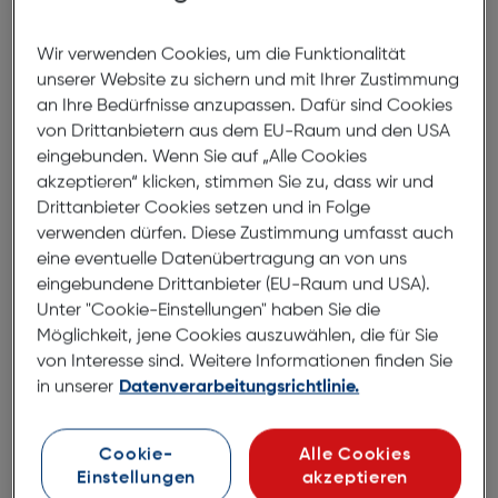
Wir verwenden Cookies, um die Funktionalität
Produktbeschreibung
unserer Website zu sichern und mit Ihrer Zustimmung
an Ihre Bedürfnisse anzupassen. Dafür sind Cookies
Samsung Back Cover Magnet
von Drittanbietern aus dem EU-Raum und den USA
Galaxy S25 Clear
eingebunden. Wenn Sie auf „Alle Cookies
ArtNr.: 180007662
akzeptieren“ klicken, stimmen Sie zu, dass wir und
Drittanbieter Cookies setzen und in Folge
Schlank, stylisch und
verwenden dürfen. Diese Zustimmung umfasst auch
beeindruckend
eine eventuelle Datenübertragung an von uns
eingebundene Drittanbieter (EU-Raum und USA).
Unter "Cookie-Einstellungen" haben Sie die
Dieses ultradünne Case bringt die beeindruckenden
Möglichkeit, jene Cookies auszuwählen, die für Sie
Farben des Samsung Galaxy S25 Ultra ideal zur
von Interesse sind. Weitere Informationen finden Sie
Geltung.
in unserer
Datenverarbeitungsrichtlinie.
Mit Magnetik perfekt kombinieren
Befestige eine Vielzahl magnetischer Accessoires.
Cookie-
Alle Cookies
Kreiere deinen eigenen Stil, indem du die
Einstellungen
akzeptieren