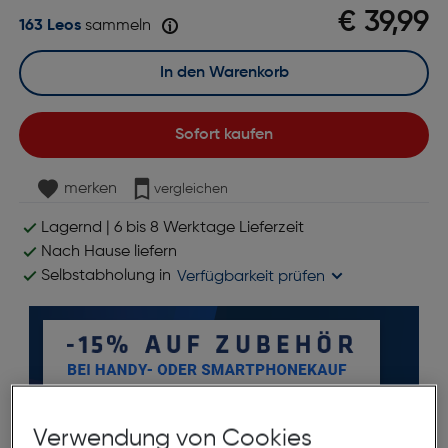
€ 39,99
163 Leos
sammeln
In den Warenkorb
Sofort kaufen
merken
vergleichen
Lagernd | 6 bis 8 Werktage Lieferzeit
Nach Hause liefern
Selbstabholung in
Verfügbarkeit prüfen
Verwendung von Cookies