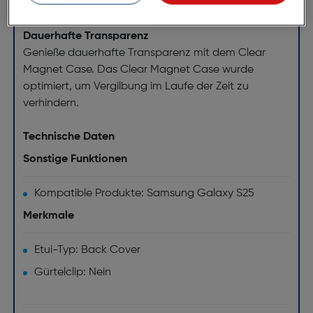
magnetischen Accessoires kombinierst.
Dauerhafte Transparenz
Genieße dauerhafte Transparenz mit dem Clear
Magnet Case. Das Clear Magnet Case wurde
optimiert, um Vergilbung im Laufe der Zeit zu
verhindern.
Technische Daten
Sonstige Funktionen
Kompatible Produkte: Samsung Galaxy S25
Merkmale
Etui-Typ: Back Cover
Gürtelclip: Nein
Produktfarbe: Transparent