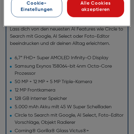
Cookie-
Alle Cookies
Einstellungen
akzeptieren
Einfach Awesome
Lass dich von den neuesten AI Features wie Circle to
Search mit Google, AI Select oder Foto-Editor
beeindrucken und dir deinen Alltag erleichtern.
6,7” FHD+ Super AMOLED Infinity-O Display
Samsung Exynos 158064-bit 4nm Octa-Core
Prozessor
50 MP + 12 MP + 5 MP Triple-Kamera
12 MP Frontkamera
128 GB interner Speicher
5.000 mAh Akku milt 45 W Super Schellladen
Circle to Search mit Google, AI Select, Foto-Editor
Vorschläge, Objekt Radierer
Corning® Gorilla® Glass Victus®+