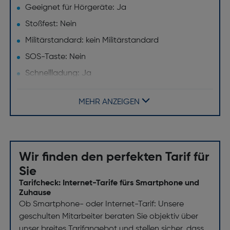
Geeignet für Hörgeräte: Ja
Stoßfest: Nein
Militärstandard: kein Militärstandard
SOS-Taste: Nein
Schnellladung: Ja
Gesichtserkennung: Ja
MEHR ANZEIGEN
Push-to-talk-Funktion: Nein
Kabelloses Aufladen: Nein
Fingerabdruckscanner: Ja
Wir finden den perfekten Tarif für
Design
Sie
Produktfarbe: Awesome Lightgray
Tarifcheck: Internet-Tarife fürs Smartphone und
Zuhause
Gehäusematerial: gebürstetes Aluminium
Ob Smartphone- oder Internet-Tarif: Unsere
Formfaktor: Balken
geschulten Mitarbeiter beraten Sie objektiv über
unser breites Tarifangebot und stellen sicher, dass