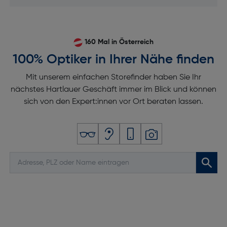
Auflösung Frontkamera (numerisch) [MP]: 12
Auflösung zweite Rückkamera (numerisch) [MP]: 12
Frontkamera-Typ: Einzelne Kamera
160 Mal in Österreich
100% Optiker in Ihrer Nähe finden
Rückkamera-Blitz: Ja
Pixelgröße Rückfahrkamera [m]: 1
Mit unserem einfachen Storefinder haben Sie Ihr
nächstes Hartlauer Geschäft immer im Blick und können
Pixelgröße Frontkamera [m]: 1.12
sich von den Expert:innen vor Ort beraten lassen.
Autofokus: Ja
Gesichtserkennung: Ja
Digitaler Zoom [x]: 10
Bildstabilisator: Ja
Integrierte Kamera: Ja
Anschlüsse und Schnittstellen
USB Port: Ja