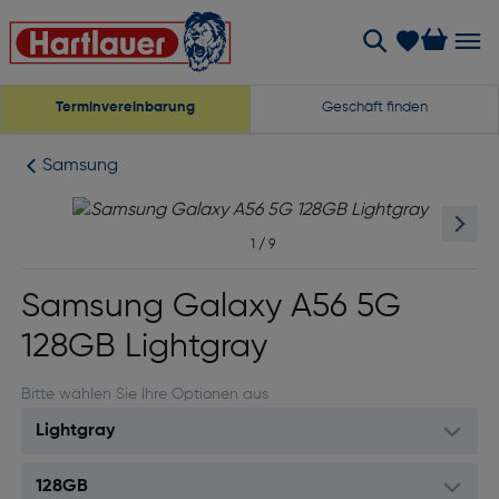
Terminvereinbarung
Geschäft finden
Samsung
1
/
9
Samsung Galaxy A56 5G
128GB Lightgray
Bitte wählen Sie Ihre Optionen aus