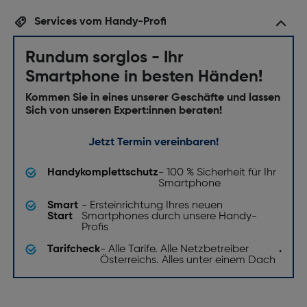
Technische Details
Services vom Handy-Profi
Staubdicht: Ja
Rundum sorglos - Ihr
Wasserfest: Ja
Smartphone in besten Händen!
Kratzfest: Ja
Kommen Sie in eines unserer Geschäfte und lassen
Software
Sich von unseren Expert:innen beraten!
Installiertes Betriebssystem: Android 15
Jetzt Termin vereinbaren!
Sensoren
Handykomplettschutz
- 100 % Sicherheit für Ihr
Smartphone
Gyroskop: Ja
Smart
- Ersteinrichtung Ihres neuen
Start
Smartphones durch unsere Handy-
Orientierungssensor: Ja
Profis
Annäherungssensor: Ja
Tarifcheck
- Alle Tarife. Alle Netzbetreiber
.
Österreichs. Alles unter einem Dach
Gewicht und Abmessungen
Gewicht [g]: 198