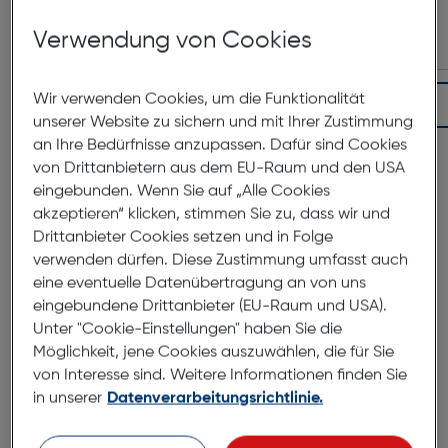
A56 5G
€ 69,99
Verwendung von Cookies
Wir verwenden Cookies, um die Funktionalität
In den Warenkorb
unserer Website zu sichern und mit Ihrer Zustimmung
an Ihre Bedürfnisse anzupassen. Dafür sind Cookies
von Drittanbietern aus dem EU-Raum und den USA
eingebunden. Wenn Sie auf „Alle Cookies
akzeptieren“ klicken, stimmen Sie zu, dass wir und
Drittanbieter Cookies setzen und in Folge
verwenden dürfen. Diese Zustimmung umfasst auch
eine eventuelle Datenübertragung an von uns
eingebundene Drittanbieter (EU-Raum und USA).
Unter "Cookie-Einstellungen" haben Sie die
Produktbeschreibung
Möglichkeit, jene Cookies auszuwählen, die für Sie
von Interesse sind. Weitere Informationen finden Sie
Samsung Galaxy A56 5G 128GB
in unserer
Datenverarbeitungsrichtlinie.
Lightgray
ArtNr.: 180009117