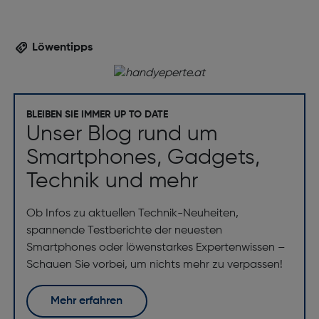
Bildschirm
Zweites LCD-Display: Nein
Löwentipps
Anti-Fingerprint Oberfläche: Nein
Display Glasart: Gorilla Glass
Gorilla Glass-Ausführung: Gorilla Glass Victus+
BLEIBEN SIE IMMER UP TO DATE
Unser Blog rund um
High Dynamic Range Video Unterstützung: Ja
Smartphones, Gadgets,
Bildschirmdiagonale ["]: 6.7
Technik und mehr
Bildschirmauflösung [Pixel]: 1080 x 2340
Touchscreen: Ja
Ob Infos zu aktuellen Technik-Neuheiten,
Art des Touchscreens: kapazitives Multi-Touch
spannende Testberichte der neuesten
Smartphones oder löwenstarkes Expertenwissen –
Display-Typ: Super AMOLED
Schauen Sie vorbei, um nichts mehr zu verpassen!
Prozessor
Mehr erfahren
Anzahl Co-Prozessorkerne: 4