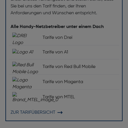
Internationale Schutzart (IP-Code): IP67
Sie bei uns den Tarif finden, der Ihren
Navigation
Anforderungen und Wünschen entspricht.
Galileo: Ja
Alle Handy-Netzbetreiber unter einem Dach
Elektronischer Kompass: Ja
Tarife von Drei
GPS: Ja
Fusswegnavigation: Ja
Tarife von A1
GLONASS: Ja
Tarife von Red Bull Mobile
Multimedia
Tarife von Magenta
Unterstützte Audioformate: MP3, M4A, 3GA, AAC,
OGG, OGA, WAV, WMA, AMR, AWB.
Tarife von MTEL
Unterstützte Videoformate: MP4, M4V, 3GP, 3G2,
AVI, FLV, MKV, WEBM.
ZUR TARIFÜBERSICHT
Unterstützte Bildformate: JPEG (JPG), PNG, GIF,
BMP, WebP, HEIF, WBMP, DNG