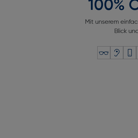
100% O
Mikrofon: Nein
Batterielebensdauer (GPS-Modus) [h]: bis zu 1
Mit unserem einfac
Sicherheit
Blick un
Notruf: Nein
Gewicht und Abmessungen
Breite [mm]: 45
Höhe [mm]: 45