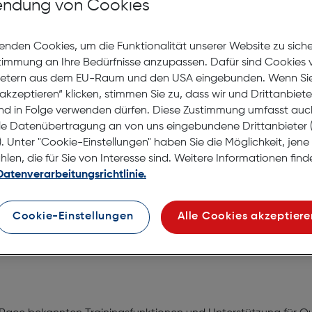
auf die Wunschliste
ndung von Cookies
Lagernd | 6 bis 8 Werkt
Nach Hause liefern
enden Cookies, um die Funktionalität unserer Website zu sich
stimmung an Ihre Bedürfnisse anzupassen. Dafür sind Cookies 
Selbstabholung in
Verf
ietern aus dem EU-Raum und den USA eingebunden. Wenn Sie 
akzeptieren“ klicken, stimmen Sie zu, dass wir und Drittanbiet
nd in Folge verwenden dürfen. Diese Zustimmung umfasst auc
le Datenübertragung an von uns eingebundene Drittanbiete
. Unter "Cookie-Einstellungen" haben Sie die Möglichkeit, jen
en, die für Sie von Interesse sind. Weitere Informationen finde
Datenverarbeitungsrichtlinie.
e
Cookie-Einstellungen
Alle Cookies akzeptiere
ür Rennen und Training. Nur kleiner.