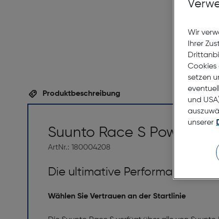
Verwe
Wir verw
Ihrer Zu
Drittanb
Cookies 
setzen u
eventuel
Produktbeschreibung
und USA)
auszuwähl
unserer
Suunto Race S Power Blu
ArtNr.: 180004208
Die ultimative Performance-Uhr f
Wählen Sie Vertrauen an der Startlinie