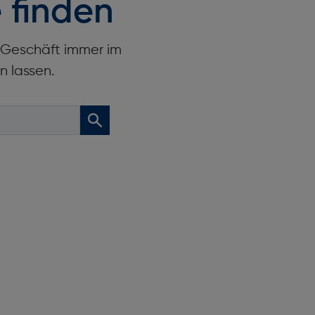
 finden
: bis zu 13
r Geschäft immer im
n lassen.