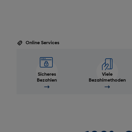
GPS: Ja
Merkmale
Umgebungslichtsensor: Nein
Online Services
Thermometer: Nein
Schlafanalyse: Ja
Herzfrequenzmonitor: Ja
Sicheres
Viele
Höhenmesser: Ja
Bezahlen
Bezahlmethoden
Wecker: Ja
Bildschirm
Display-Typ: Matrix
Leistungen