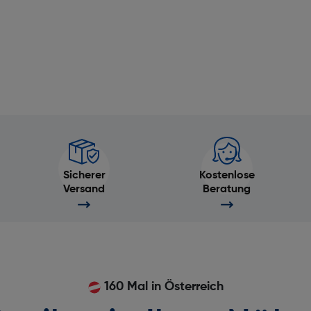
Musiksteuerung: Ja
Beschleunigungsmesser: Nei
Wetteranzeige: Ja
Blutsauerstoff-Sensor: Ja
Sicherer
Kostenlose
Kompass: Ja
Versand
Beratung
Stoppuhr: Ja
Touchscreen: Ja
160 Mal in Österreich