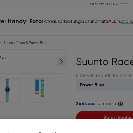
Service: 0800 31 13 33
te
Handy
Foto
Fotoausarbeitung
Gesundheit
SALE %
alle 
Suunto Race S Power Blue
Suunto Race
Bitte wählen Sie Ihre Optione
265 Leos
sammeln
Sofort kaufen