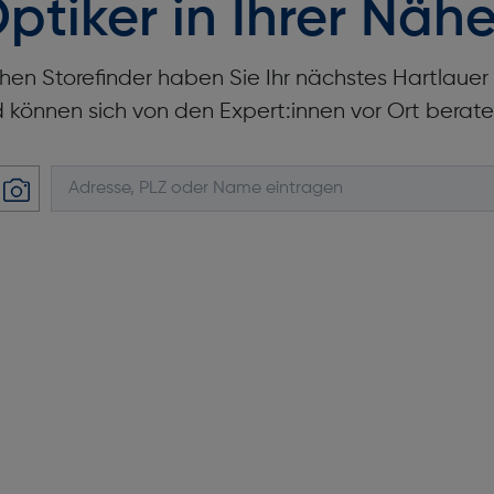
ptiker in Ihrer Nähe
Batteriebetriebsdauer [Tag(e)]
20
hen Storefinder haben Sie Ihr nächstes Hartlaue
d können sich von den Expert:innen vor Ort berate
Tiefe [mm]: 11,4
Gewicht [g]: 60