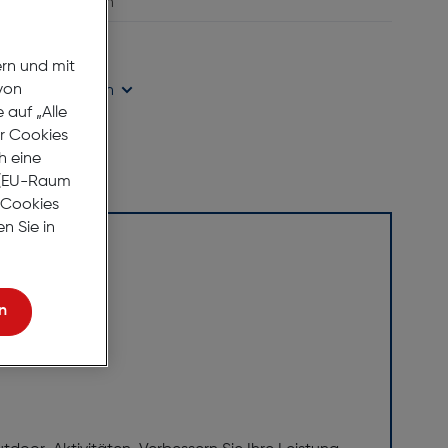
vergleichen
age Lieferzeit
ern und mit
von
ügbarkeit prüfen
auf „Alle
er Cookies
h eine
r (EU-Raum
e Cookies
n Sie in
n