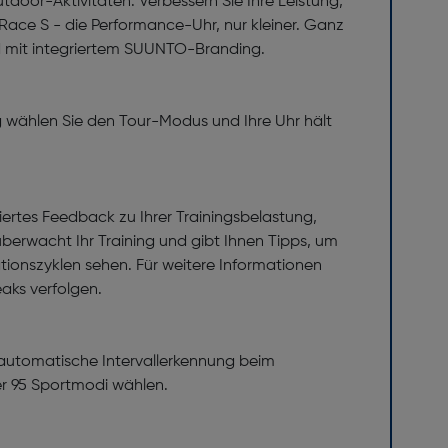
door-Aktivitäten. Verbessern Sie Ihre Leistung,
 Race S - die Performance-Uhr, nur kleiner. Ganz
nd mit integriertem SUUNTO-Branding.
g wählen Sie den Tour-Modus und Ihre Uhr hält
siertes Feedback zu Ihrer Trainingsbelastung,
überwacht Ihr Training und gibt Ihnen Tipps, um
ationszyklen sehen. Für weitere Informationen
aks verfolgen.
e automatische Intervallerkennung beim
r 95 Sportmodi wählen.