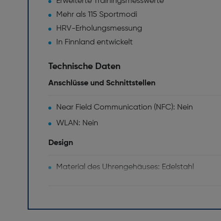
Erweiterte Trainingsmesswerte
Mehr als 115 Sportmodi
HRV-Erholungsmessung
In Finnland entwickelt
Technische Daten
Anschlüsse und Schnittstellen
Near Field Communication (NFC): Nein
WLAN: Nein
Design
Material des Uhrengehäuses: Edelstahl
Spritzwassergeschützt: Ja
Farbe: Power Blue
Netzwerk