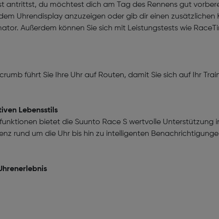
t antrittst, du möchtest dich am Tag des Rennens gut vorbere
em Uhrendisplay anzuzeigen oder gib dir einen zusätzlichen 
mator. Außerdem können Sie sich mit Leistungstests wie Race
umb führt Sie Ihre Uhr auf Routen, damit Sie sich auf Ihr Trai
tiven Lebensstils
ktionen bietet die Suunto Race S wertvolle Unterstützung in 
nz rund um die Uhr bis hin zu intelligenten Benachrichtigunge
Uhrenerlebnis