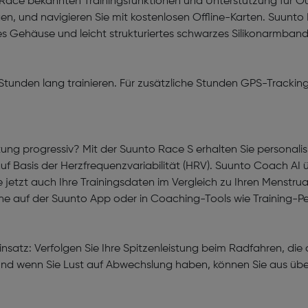
Race bekannten Trainingsfunktionen und Unterstützung für Out
gen, und navigieren Sie mit kostenlosen Offline-Karten. Suunto
es Gehäuse und leicht strukturiertes schwarzes Silikonarmba
Stunden lang trainieren. Für zusätzliche Stunden GPS-Trackin
astung progressiv? Mit der Suunto Race S erhalten Sie personali
auf Basis der Herzfrequenzvariabilität (HRV). Suunto Coach AI 
 jetzt auch Ihre Trainingsdaten im Vergleich zu Ihren Menstru
ne auf der Suunto App oder in Coaching-Tools wie Training-Pe
insatz: Verfolgen Sie Ihre Spitzenleistung beim Radfahren, di
Und wenn Sie Lust auf Abwechslung haben, können Sie aus übe