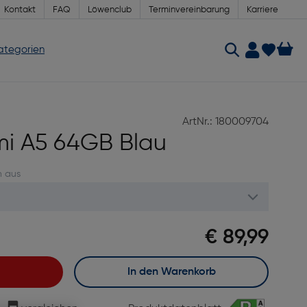
Kontakt
FAQ
Löwenclub
Terminvereinbarung
Karriere
Kategorien
ArtNr.: 180009704
i A5 64GB Blau
n aus
€ 89,99
In den Warenkorb