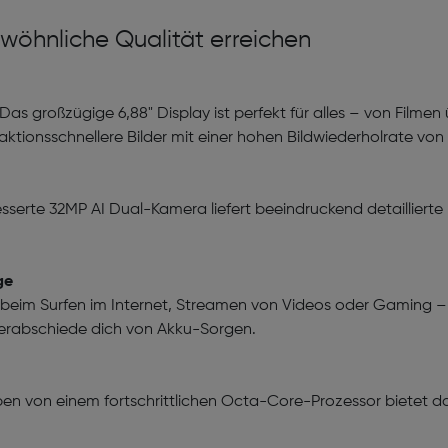
wöhnliche Qualität erreichen
.Das großzügige 6,88" Display ist perfekt für alles – von Filme
tionsschnellere Bilder mit einer hohen Bildwiederholrate von b
sserte 32MP AI Dual-Kamera liefert beeindruckend detaillierte F
ge
 beim Surfen im Internet, Streamen von Videos oder Gaming –
Verabschiede dich von Akku-Sorgen.
eben von einem fortschrittlichen Octa-Core-Prozessor bietet d