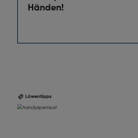
Händen!
High Dynamic Range Video Unterstützung: J
Bildschirmauflösung [Pixel]: 1640 x 720
Prozessor
Prozessor: T7250
Speichermedium
RAM-Typ: LPDDR4X
Kompatible Speicherkarten: MicroSD (TransFla
RAM-Speicher [MB]: 3
Löwentipps
Kamera
Auflösung Rückkamera (numerisch) [MP]: 32
Rückkamera-Blitz: Ja