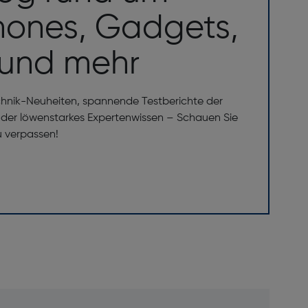
ones, Gadgets,
 und mehr
5 mm
chnik-Neuheiten, spannende Testberichte der
er löwenstarkes Expertenwissen – Schauen Sie
u verpassen!
5 GHz
TE-FDD