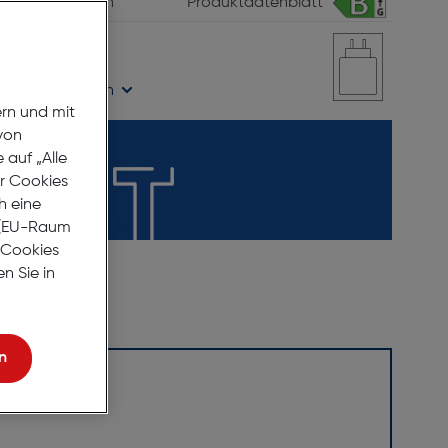
vergleichen
Produktdatenblatt
age Lieferzeit
ügbarkeit prüfen
ern und mit
von
auf „Alle
er Cookies
h eine
r (EU-Raum
e Cookies
n Sie in
n