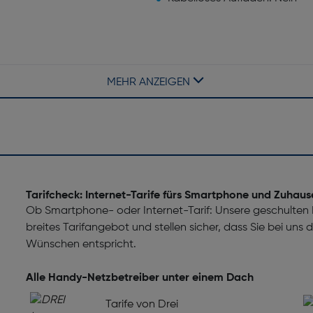
MEHR ANZEIGEN
Formfaktor: Balken
Elektronischer Kompass: Ja
Fusswegnavigation: Nein
Tarifcheck: Internet-Tarife fürs Smartphone und Zuhaus
Ob Smartphone- oder Internet-Tarif: Unsere geschulten M
breites Tarifangebot und stellen sicher, dass Sie bei uns
Wünschen entspricht.
WB, FLAC, M4A, Mittel,
Unterstützte Videoformate: 3
MPEG2, MPEG4, TS, VP8, VP
Alle Handy-Netzbetreiber unter einem Dach
Tarife von Drei