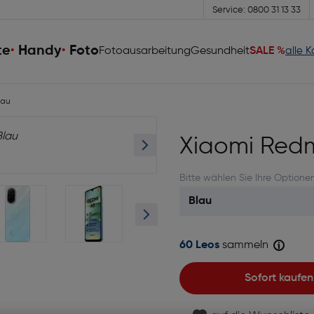
Service: 0800 31 13 33
te
Handy
Foto
Fotoausarbeitung
Gesundheit
SALE %
alle 
lau
Xiaomi Redm
Bitte wählen Sie Ihre Optione
60 Leos
sammeln
Sofort kaufen