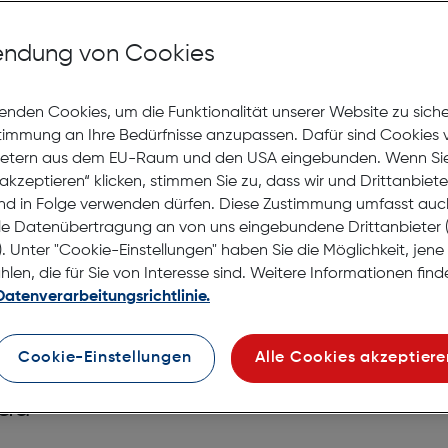
auf die Wunschliste
Lagernd | 6 bis 8 Werkt
ndung von Cookies
Nach Hause liefern
Selbstabholung in
Verf
enden Cookies, um die Funktionalität unserer Website zu sich
stimmung an Ihre Bedürfnisse anzupassen. Dafür sind Cookies 
ietern aus dem EU-Raum und den USA eingebunden. Wenn Sie 
akzeptieren“ klicken, stimmen Sie zu, dass wir und Drittanbiet
nd in Folge verwenden dürfen. Diese Zustimmung umfasst auc
le Datenübertragung an von uns eingebundene Drittanbiete
. Unter "Cookie-Einstellungen" haben Sie die Möglichkeit, jen
en, die für Sie von Interesse sind. Weitere Informationen finde
Datenverarbeitungsrichtlinie.
Cookie-Einstellungen
Alle Cookies akzeptiere
lau