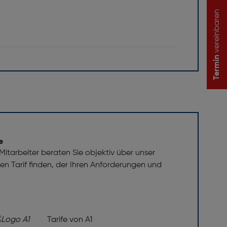
vereinbaren
Termin
e
itarbeiter beraten Sie objektiv über unser
 den Tarif finden, der Ihren Anforderungen und
GP, AV1, H.263, H.265, MKV, MP4,
9, WEBM
Tarife von A1