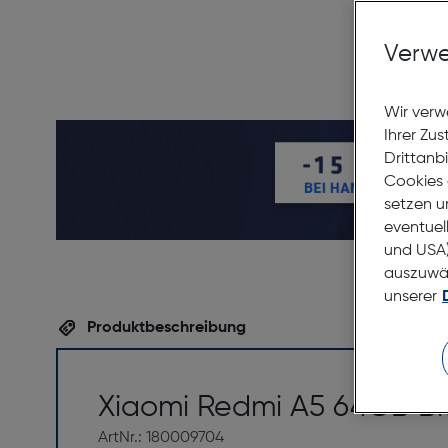
Verwe
Wir verw
Ihrer Zu
Drittanb
Cookies 
setzen u
eventuel
und USA)
auszuwähl
unserer
Produktbeschreibung
Xiaomi Redmi A5 64GB B
ArtNr.: 180009704