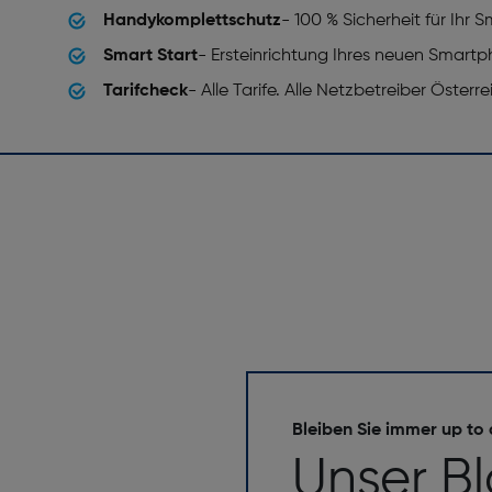
Handykomplettschutz
- 100 % Sicherheit für Ihr
a
Bildschirmdiagonale ["]: 6.88
Smart Start
- Ersteinrichtung Ihres neuen Smart
Touchscreen: Ja
Tarifcheck
- Alle Tarife. Alle Netzbetreiber Österr
RAM-Kapazität [GB]: 3
sh)
Interne Speicherkapazität [G
Bleiben Sie immer up to
Auflösung Frontkamera (nume
Unser B
Pixelgröße Rückfahrkamera [