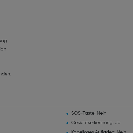
ung
ion
nden.
SOS-Taste: Nein
Gesichtserkennung: Ja
Kabelloses Aufladen: Nein