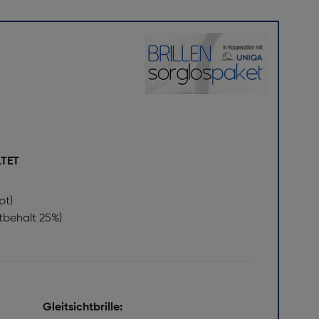
LTET
pt)
stbehalt 25%)
Gleitsichtbrille: