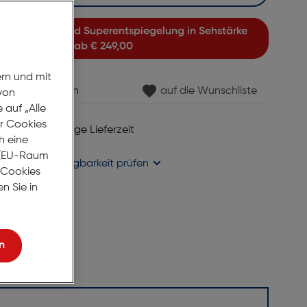
ab
€ 249,00
ern und mit
min vereinbaren
auf die Wunschliste
von
auf „Alle
er Cookies
 6 bis 8 Werktage Lieferzeit
h eine
se liefern
r (EU-Raum
holung in
Verfügbarkeit prüfen
e Cookies
n Sie in
n