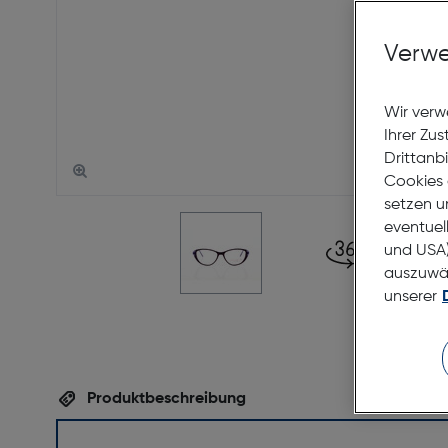
Verwe
Wir verw
Ihrer Zu
Drittanb
Cookies 
setzen u
eventuel
und USA)
auszuwähl
unserer
Produktbeschreibung