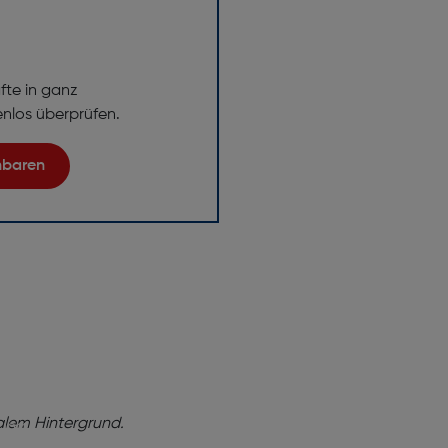
fte in ganz
enlos überprüfen.
inbaren
ng!
baren Sie
tung