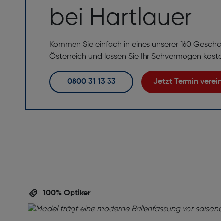
bei Hartlauer
Kommen Sie einfach in eines unserer 160 Geschä
Österreich und lassen Sie Ihr Sehvermögen kost
0800 31 13 33
Jetzt Termin vere
Perfekte Brille,
perfekte Beratu
100% Optiker
Ihre Augen verdienen die beste Betreuung! Verein
jetzt einen Termin für eine persönliche Brillenbera