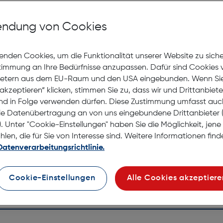
Mit Premiumgläsern und Superentspiegelung in Sehstärke
ndung von Cookies
enden Cookies, um die Funktionalität unserer Website zu sich
Jetzt Ter
stimmung an Ihre Bedürfnisse anzupassen. Dafür sind Cookies 
ietern aus dem EU-Raum und den USA eingebunden. Wenn Sie 
akzeptieren“ klicken, stimmen Sie zu, dass wir und Drittanbiet
Lagernd |
nd in Folge verwenden dürfen. Diese Zustimmung umfasst auc
Nach Hau
le Datenübertragung an von uns eingebundene Drittanbiete
Selbstab
. Unter "Cookie-Einstellungen" haben Sie die Möglichkeit, jen
en, die für Sie von Interesse sind. Weitere Informationen finde
Datenverarbeitungsrichtlinie.
Cookie-Einstellungen
Alle Cookies akzeptiere