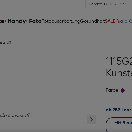
Service: 0800 31 13 33
te
Handy
Foto
Fotoausarbeitung
Gesundheit
SALE %
alle 
ststoff
1115G
Kunst
Farbe
ab 789 Leos