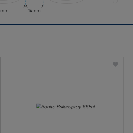
5mm
14mm