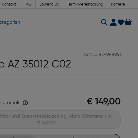
Kontakt
FAQ
Löwenclub
Terminvereinbarung
Karriere
Kategorien
ArtNr.: 879988941
o AZ 35012 C02
€ 149,00
sammeln
Mit Blaufilter und Superentspiegelung, ohne Sehstärke um
€ 149,00