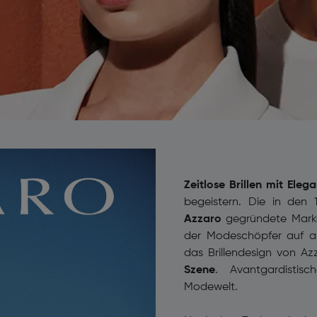
Zeitlose Brillen mit Eleg
begeistern. Die in de
Azzaro
gegründete Marke 
der Modeschöpfer auf all
das Brillendesign von A
Szene
. Avantgardistis
Modewelt.