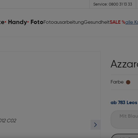
Service: 0800 31 13 33
te
Handy
Foto
Fotoausarbeitung
Gesundheit
SALE %
alle 
Azzar
Farbe
ab 783 Leos