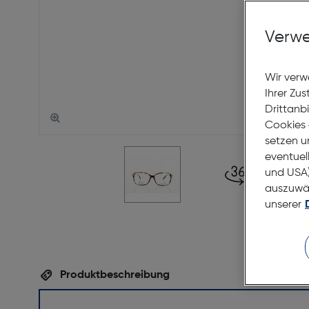
Verwe
Wir verw
Ihrer Zu
Drittanb
Cookies 
setzen u
eventuel
und USA)
auszuwähl
unserer
Produktbeschreibung