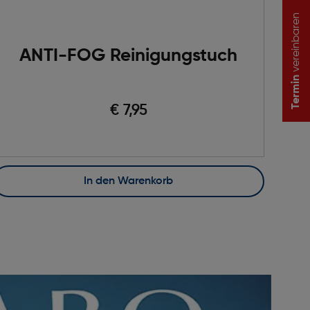
vereinbaren
ANTI-FOG Reinigungstuch
Termin
€ 7,95
In den Warenkorb