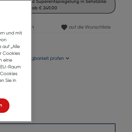
ab
€ 249,00
min vereinbaren
auf die Wunschliste
ern und mit
von
gernd
auf „Alle
se liefern
er Cookies
holung in
Verfügbarkeit prüfen
h eine
r (EU-Raum
e Cookies
n Sie in
n