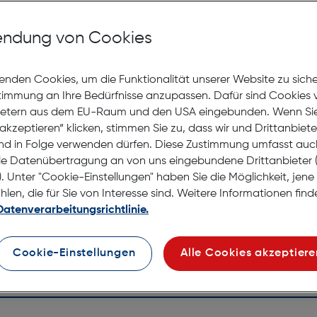
Mit Premiumgläsern und Superentspiegelung in Sehstärke
ndung von Cookies
Jetzt Ter
enden Cookies, um die Funktionalität unserer Website zu sich
stimmung an Ihre Bedürfnisse anzupassen. Dafür sind Cookies 
Nicht la
ietern aus dem EU-Raum und den USA eingebunden. Wenn Sie 
Nach Hau
akzeptieren“ klicken, stimmen Sie zu, dass wir und Drittanbiet
Selbstab
nd in Folge verwenden dürfen. Diese Zustimmung umfasst auc
le Datenübertragung an von uns eingebundene Drittanbiete
. Unter "Cookie-Einstellungen" haben Sie die Möglichkeit, jen
en, die für Sie von Interesse sind. Weitere Informationen finde
Datenverarbeitungsrichtlinie.
Cookie-Einstellungen
Alle Cookies akzeptiere