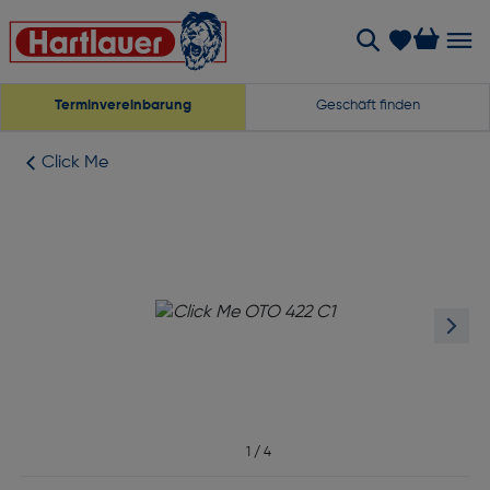
Terminvereinbarung
Geschäft finden
Click Me
1
/
4