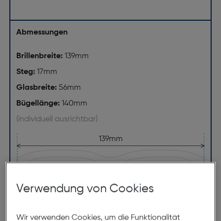
Abmessungen
Brillenbreite:
139mm
Steg:
17mm
Glasbreite:
56mm
Bügellänge:
140mm
(individuell ausrichtbar)
139mm
Verwendung von Cookies
Wir verwenden Cookies, um die Funktionalität