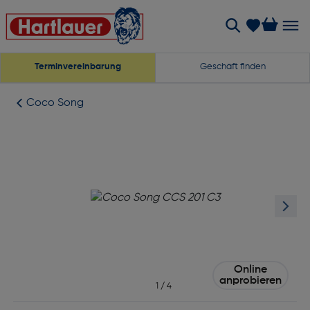
Terminvereinbarung
Geschäft finden
Coco Song
Online
anprobieren
1
/
4