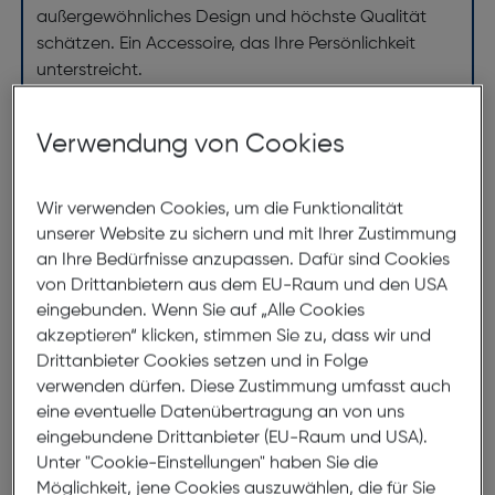
außergewöhnliches Design und höchste Qualität
schätzen. Ein Accessoire, das Ihre Persönlichkeit
unterstreicht.
Verwendung von Cookies
Abmessungen
Brillenbreite:
140mm
Wir verwenden Cookies, um die Funktionalität
unserer Website zu sichern und mit Ihrer Zustimmung
Steg:
18mm
an Ihre Bedürfnisse anzupassen. Dafür sind Cookies
Glasbreite:
54mm
von Drittanbietern aus dem EU-Raum und den USA
eingebunden. Wenn Sie auf „Alle Cookies
Bügellänge:
140mm
akzeptieren“ klicken, stimmen Sie zu, dass wir und
(individuell ausrichtbar)
Drittanbieter Cookies setzen und in Folge
verwenden dürfen. Diese Zustimmung umfasst auch
140mm
eine eventuelle Datenübertragung an von uns
eingebundene Drittanbieter (EU-Raum und USA).
Unter "Cookie-Einstellungen" haben Sie die
Möglichkeit, jene Cookies auszuwählen, die für Sie