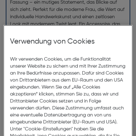
Fassung – ein mutiges Statement, das Blicke auf
sich zieht. Perfekt für die moderne Frau, die Wert auf
individuelle Handwerkskunst und einen zeitlosen
Look mit modernem Twist legt. Ein Accessoire, das
Ihre Persönlichkeit unterstreicht.
Verwendung von Cookies
Abmessungen
Wir verwenden Cookies, um die Funktionalität
unserer Website zu sichern und mit Ihrer Zustimmung
Brillenbreite:
131mm
an Ihre Bedürfnisse anzupassen. Dafür sind Cookies
Steg:
18mm
von Drittanbietern aus dem EU-Raum und den USA
eingebunden. Wenn Sie auf „Alle Cookies
Glasbreite:
51mm
akzeptieren“ klicken, stimmen Sie zu, dass wir und
Bügellänge:
140mm
Drittanbieter Cookies setzen und in Folge
(individuell ausrichtbar)
verwenden dürfen. Diese Zustimmung umfasst auch
eine eventuelle Datenübertragung an von uns
131mm
eingebundene Drittanbieter (EU-Raum und USA).
Unter "Cookie-Einstellungen" haben Sie die