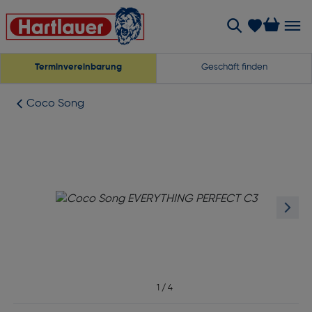
Terminvereinbarung
Geschäft finden
Coco Song
1
/
4