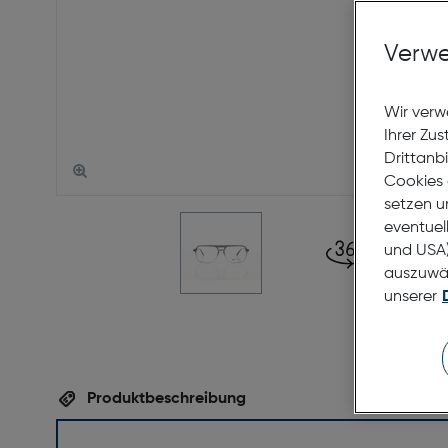
Verwe
Wir verw
Ihrer Zu
Drittanb
Cookies 
setzen u
eventuel
und USA)
auszuwähl
unserer
Produktbeschreibung