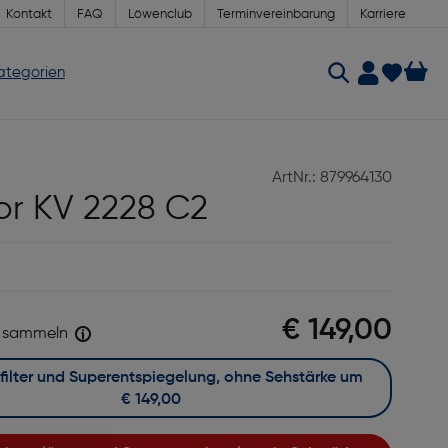
Kontakt
FAQ
Löwenclub
Terminvereinbarung
Karriere
Kategorien
ArtNr.: 879964130
or KV 2228 C2
€ 149,00
sammeln
Mit Blaufilter und Superentspiegelung, ohne Sehstärke um
€ 149,00