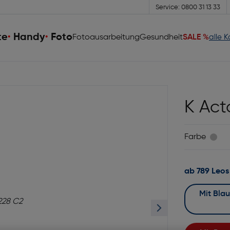
Service: 0800 31 13 33
te
Handy
Foto
Fotoausarbeitung
Gesundheit
SALE %
alle 
K Act
Farbe
ab 789 Leos