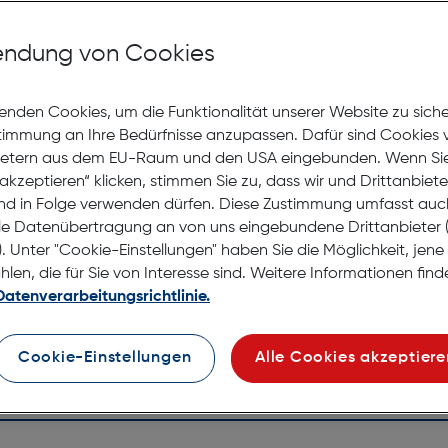
Mit Premiumgläsern und Superentspiegelung in Sehstärke
ndung von Cookies
Jetzt Ter
enden Cookies, um die Funktionalität unserer Website zu sich
stimmung an Ihre Bedürfnisse anzupassen. Dafür sind Cookies 
Lagernd |
ietern aus dem EU-Raum und den USA eingebunden. Wenn Sie 
Nach Hau
akzeptieren“ klicken, stimmen Sie zu, dass wir und Drittanbiet
Selbstab
nd in Folge verwenden dürfen. Diese Zustimmung umfasst auc
le Datenübertragung an von uns eingebundene Drittanbiete
. Unter "Cookie-Einstellungen" haben Sie die Möglichkeit, jen
en, die für Sie von Interesse sind. Weitere Informationen finde
Datenverarbeitungsrichtlinie.
Cookie-Einstellungen
Alle Cookies akzeptiere