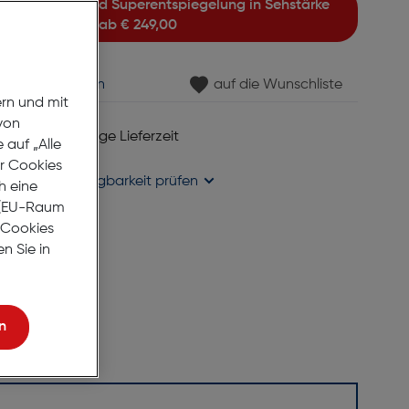
ab
€ 249,00
min vereinbaren
auf die Wunschliste
ern und mit
von
 6 bis 8 Werktage Lieferzeit
auf „Alle
se liefern
er Cookies
holung in
Verfügbarkeit prüfen
h eine
r (EU-Raum
e Cookies
n Sie in
n