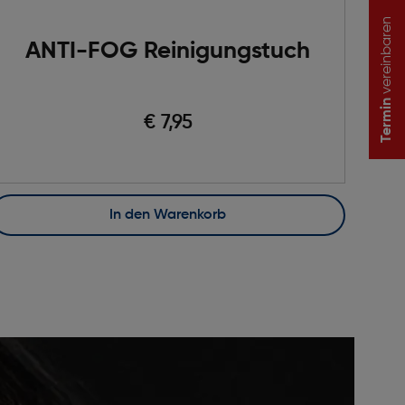
vereinbaren
ANTI-FOG Reinigungstuch
Termin
€ 7,95
In den Warenkorb