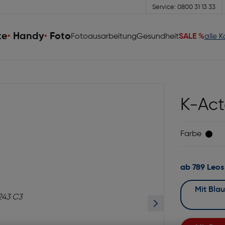
Service: 0800 31 13 33
te
Handy
Foto
Fotoausarbeitung
Gesundheit
SALE %
alle 
K-Act
Farbe
ab 789 Leos