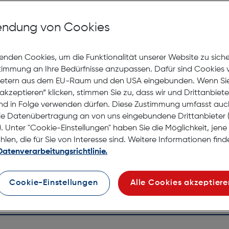
Mit Premiumgläsern und Superentspiegelung in Sehstärke
ndung von Cookies
Jetzt Ter
enden Cookies, um die Funktionalität unserer Website zu sich
stimmung an Ihre Bedürfnisse anzupassen. Dafür sind Cookies 
Nicht la
ietern aus dem EU-Raum und den USA eingebunden. Wenn Sie 
Nach Hau
akzeptieren“ klicken, stimmen Sie zu, dass wir und Drittanbiet
Selbstab
nd in Folge verwenden dürfen. Diese Zustimmung umfasst auc
le Datenübertragung an von uns eingebundene Drittanbiete
. Unter "Cookie-Einstellungen" haben Sie die Möglichkeit, jen
en, die für Sie von Interesse sind. Weitere Informationen finde
Datenverarbeitungsrichtlinie.
Cookie-Einstellungen
Alle Cookies akzeptiere