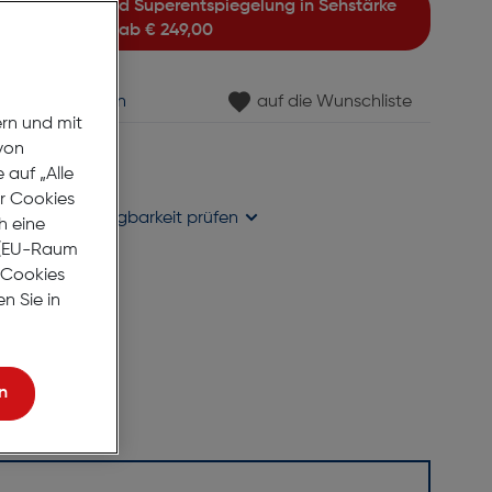
ab
€ 249,00
min vereinbaren
auf die Wunschliste
ern und mit
von
gernd
auf „Alle
se liefern
er Cookies
holung in
Verfügbarkeit prüfen
h eine
r (EU-Raum
e Cookies
n Sie in
n