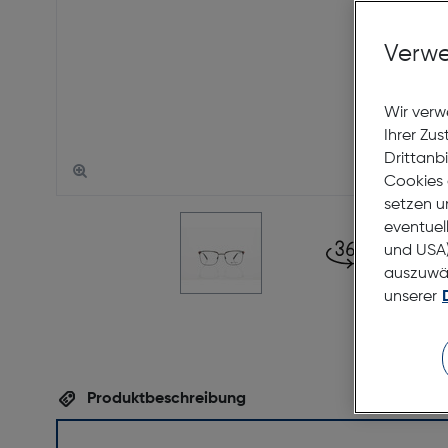
Verwe
Wir verw
Ihrer Zu
Drittanb
Cookies 
setzen u
eventuel
und USA)
auszuwähl
unserer
Produktbeschreibung