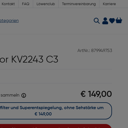
Kontakt
FAQ
Löwenclub
Terminvereinbarung
Karriere
Kategorien
ArtNr.: 879949753
or KV2243 C3
€ 149,00
sammeln
Mit Blaufilter und Superentspiegelung, ohne Sehstärke um
€ 149,00