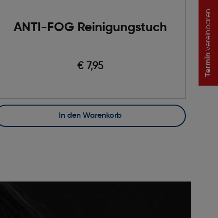
vereinbaren
ANTI-FOG Reinigungstuch
Termin
€ 7,95
In den Warenkorb