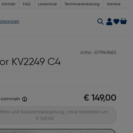
Kontakt
FAQ
Löwenclub
Terminvereinbarung
Karriere
Kategorien
ArtNr.: 879949685
or KV2249 C4
€ 149,00
sammeln
Mit Blaufilter und Superentspiegelung, ohne Sehstärke um
€ 149,00