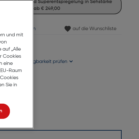
ab
€ 249,00
min vereinbaren
auf die Wunschliste
ern und mit
von
gernd
auf „Alle
se liefern
er Cookies
holung in
Verfügbarkeit prüfen
h eine
r (EU-Raum
e Cookies
n Sie in
n