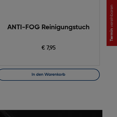
vereinbaren
ANTI-FOG Reinigungstuch
Termin
€ 7,95
In den Warenkorb