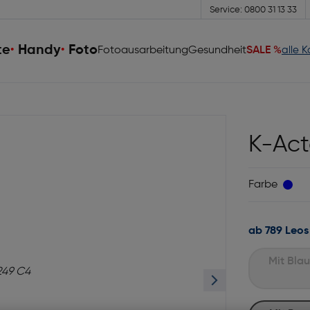
Service: 0800 31 13 33
te
Handy
Foto
Fotoausarbeitung
Gesundheit
SALE %
alle 
K-Act
Farbe
ab 789 Leos