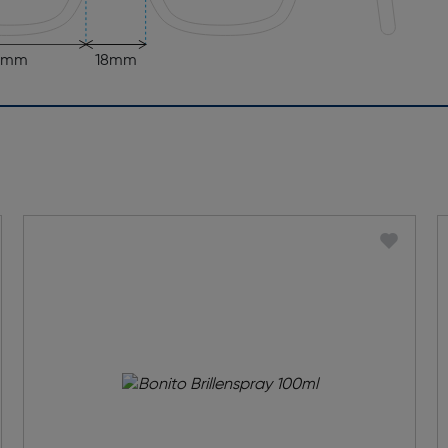
2mm
18mm