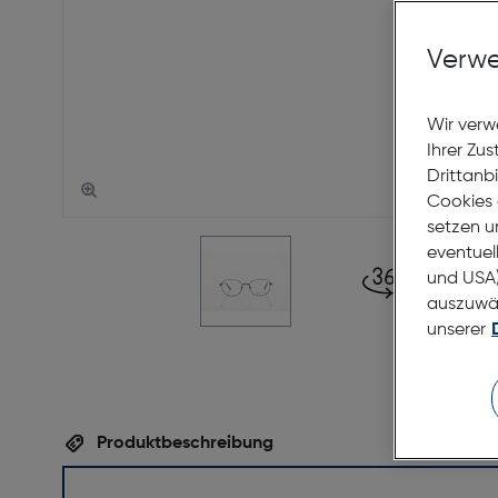
Verwe
Wir verw
Ihrer Zu
Drittanb
Cookies 
setzen u
eventuel
und USA)
auszuwähl
unserer
Produktbeschreibung