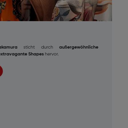
akamura
sticht durch
außergewöhnliche
extravagante Shapes
hervor.