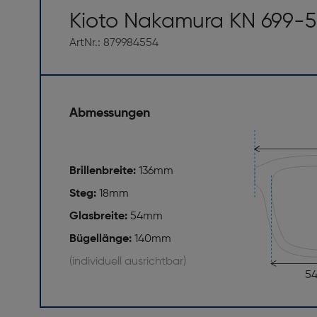
Kioto Nakamura KN 699-5
ArtNr.: 879984554
Abmessungen
Brillenbreite:
136mm
Steg:
18mm
Glasbreite:
54mm
Bügellänge:
140mm
(individuell ausrichtbar)
5