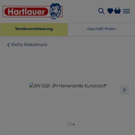
Terminvereinbarung
Geschäft finden
Kioto Nakamura
1
/
4