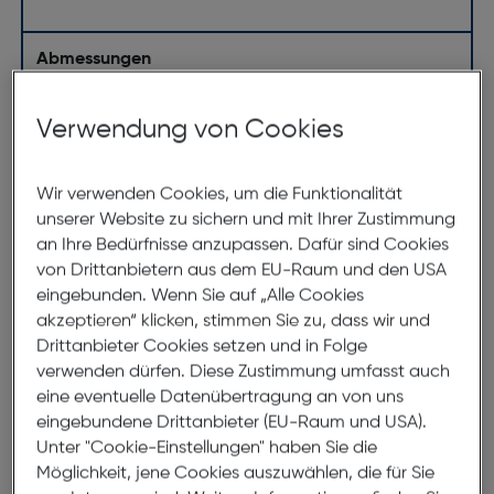
Abmessungen
Brillenbreite:
138mm
Verwendung von Cookies
Steg:
16mm
Glasbreite:
54mm
Wir verwenden Cookies, um die Funktionalität
Bügellänge:
140mm
unserer Website zu sichern und mit Ihrer Zustimmung
an Ihre Bedürfnisse anzupassen. Dafür sind Cookies
(individuell ausrichtbar)
von Drittanbietern aus dem EU-Raum und den USA
eingebunden. Wenn Sie auf „Alle Cookies
138mm
akzeptieren“ klicken, stimmen Sie zu, dass wir und
Drittanbieter Cookies setzen und in Folge
verwenden dürfen. Diese Zustimmung umfasst auch
eine eventuelle Datenübertragung an von uns
eingebundene Drittanbieter (EU-Raum und USA).
Unter "Cookie-Einstellungen" haben Sie die
Möglichkeit, jene Cookies auszuwählen, die für Sie