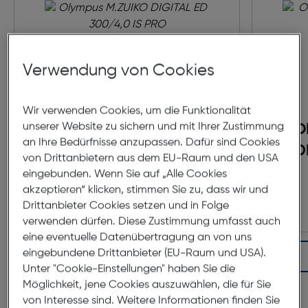
Verwendung von Cookies
Wir verwenden Cookies, um die Funktionalität
unserer Website zu sichern und mit Ihrer Zustimmung
Olympus M.ZUIKO DIGITAL
O
an Ihre Bedürfnisse anzupassen. Dafür sind Cookies
ED 300/4,0 IS PRO
D
von Drittanbietern aus dem EU-Raum und den USA
eingebunden. Wenn Sie auf „Alle Cookies
Preis nach Rabatts
€ 2.699,00
akzeptieren“ klicken, stimmen Sie zu, dass wir und
Ursprünglicher Preis
€ 2.790,00
statt
Drittanbieter Cookies setzen und in Folge
verwenden dürfen. Diese Zustimmung umfasst auch
eine eventuelle Datenübertragung an von uns
eingebundene Drittanbieter (EU-Raum und USA).
In den Warenkorb
Unter "Cookie-Einstellungen" haben Sie die
Möglichkeit, jene Cookies auszuwählen, die für Sie
von Interesse sind. Weitere Informationen finden Sie