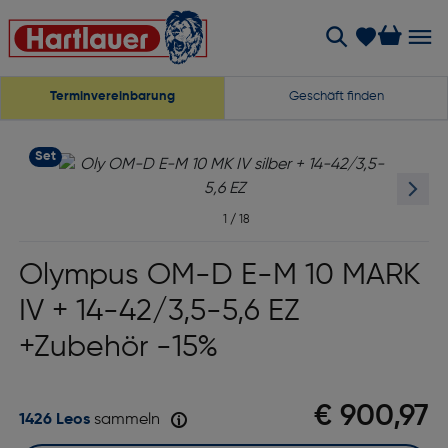
Terminvereinbarung
Geschäft finden
Set
1
/
18
Olympus OM-D E-M 10 MARK
IV + 14-42/3,5-5,6 EZ
+Zubehör -15%
€ 900,97
1426 Leos
sammeln