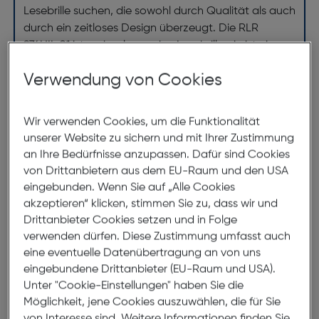
Lesebrille suchen, die sowohl durch Qualität als auch
durch ein zeitloses Design überzeugt. Die RLR
974HII-01 ist mehr als nur eine Lesebrille, sie ist ein
Ausdruck von Funktionalität und Stil.
Verwendung von Cookies
Abmessungen
Wir verwenden Cookies, um die Funktionalität
unserer Website zu sichern und mit Ihrer Zustimmung
Brillenbreite:
137mm
an Ihre Bedürfnisse anzupassen. Dafür sind Cookies
von Drittanbietern aus dem EU-Raum und den USA
Steg:
18mm
eingebunden. Wenn Sie auf „Alle Cookies
Glasbreite:
53mm
akzeptieren“ klicken, stimmen Sie zu, dass wir und
Bügellänge:
150mm
Drittanbieter Cookies setzen und in Folge
verwenden dürfen. Diese Zustimmung umfasst auch
(individuell ausrichtbar)
eine eventuelle Datenübertragung an von uns
eingebundene Drittanbieter (EU-Raum und USA).
137mm
Unter "Cookie-Einstellungen" haben Sie die
Möglichkeit, jene Cookies auszuwählen, die für Sie
von Interesse sind. Weitere Informationen finden Sie