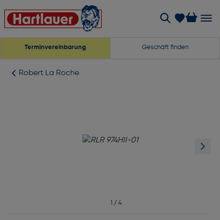
Terminvereinbarung
Geschäft finden
Robert La Roche
1
/
4