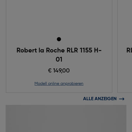
Robert la Roche RLR 1155 H-
R
01
€ 149,00
Modell online anprobieren
ALLE ANZEIGEN