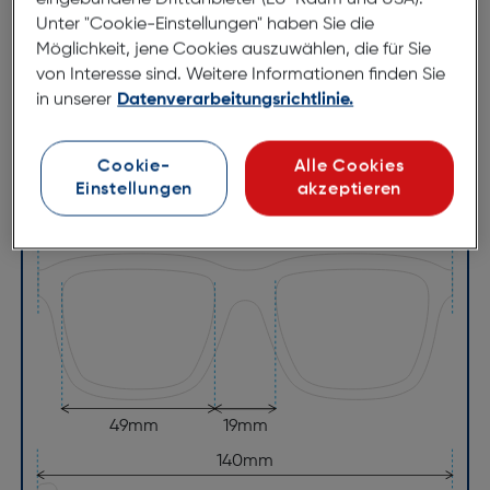
Unter "Cookie-Einstellungen" haben Sie die
Brillenbreite:
132mm
Möglichkeit, jene Cookies auszuwählen, die für Sie
von Interesse sind. Weitere Informationen finden Sie
Steg:
19mm
in unserer
Datenverarbeitungsrichtlinie.
Glasbreite:
49mm
Bügellänge:
140mm
Cookie-
Alle Cookies
(individuell ausrichtbar)
Einstellungen
akzeptieren
132mm
49mm
19mm
140mm