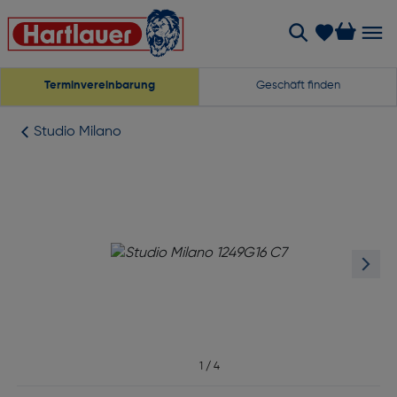
Terminvereinbarung
Geschäft finden
Studio Milano
1
/
4