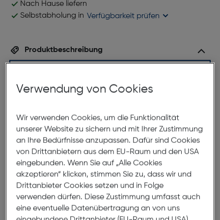
Nach Hause liefern
Selbstabholung in
Verfügbarkeit prüfen
Produktbeschreibung
Studio Milano 1249G16 C7
ArtNr.: 879962636
Verwendung von Cookies
Diese aus dünnem, leichtem und nachhalteigem
Cellulose-Acetat gefertigte Fassung trifft perfekt
Wir verwenden Cookies, um die Funktionalität
den aktuellen Zeitgeist. Durch die verwendung dieser
unserer Website zu sichern und mit Ihrer Zustimmung
stylischen Farbe, und der verarbeitung von
an Ihre Bedürfnisse anzupassen. Dafür sind Cookies
besonders leichtem und stabilem Kunststoff, eignet
von Drittanbietern aus dem EU-Raum und den USA
sich die Fassung perfekt für Brillenträgerinnen die
eingebunden. Wenn Sie auf „Alle Cookies
höchstmöglichen Tragekomfort mit hippem Design
akzeptieren“ klicken, stimmen Sie zu, dass wir und
kombinieren wollen.
Drittanbieter Cookies setzen und in Folge
verwenden dürfen. Diese Zustimmung umfasst auch
eine eventuelle Datenübertragung an von uns
Abmessungen
eingebundene Drittanbieter (EU-Raum und USA).