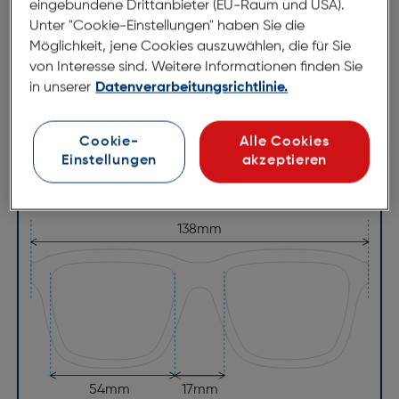
eingebundene Drittanbieter (EU-Raum und USA).
Unter "Cookie-Einstellungen" haben Sie die
Abmessungen
Möglichkeit, jene Cookies auszuwählen, die für Sie
von Interesse sind. Weitere Informationen finden Sie
Brillenbreite:
138mm
in unserer
Datenverarbeitungsrichtlinie.
Steg:
17mm
Glasbreite:
54mm
Cookie-
Alle Cookies
Einstellungen
akzeptieren
Bügellänge:
145mm
(individuell ausrichtbar)
138mm
54mm
17mm