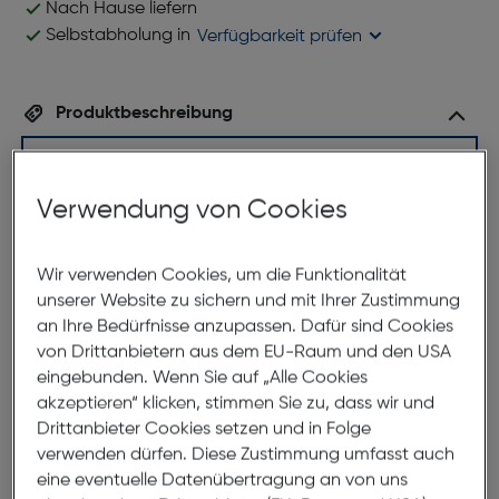
Nach Hause liefern
Selbstabholung in
Verfügbarkeit prüfen
Produktbeschreibung
Studio Milano 91019-1 C4
ArtNr.: 180002618
Verwendung von Cookies
Das edle Brillenmodell Studio Milano 91019-1 C4
Wir verwenden Cookies, um die Funktionalität
verkörpert zeitlose Eleganz und höchste Qualität für
unserer Website zu sichern und mit Ihrer Zustimmung
stilbewusste Herren. Die Fassung aus leichtem und
an Ihre Bedürfnisse anzupassen. Dafür sind Cookies
stabilem Polymer in transparentem Blau präsentiert
von Drittanbietern aus dem EU-Raum und den USA
eine rechteckige Form mit Doppelsteg. Ein
eingebunden. Wenn Sie auf „Alle Cookies
unverzichtbares Accessoire für Männer, die
akzeptieren“ klicken, stimmen Sie zu, dass wir und
hochwertige Materialien, modernes Design und
Drittanbieter Cookies setzen und in Folge
zeitlose Eleganz bevorzugen, um ihren persönlichen
verwenden dürfen. Diese Zustimmung umfasst auch
Stil mit Klasse zu unterstreichen.
eine eventuelle Datenübertragung an von uns