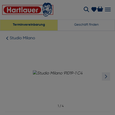
Terminvereinbarung
Geschäft finden
Studio Milano
1
/
4