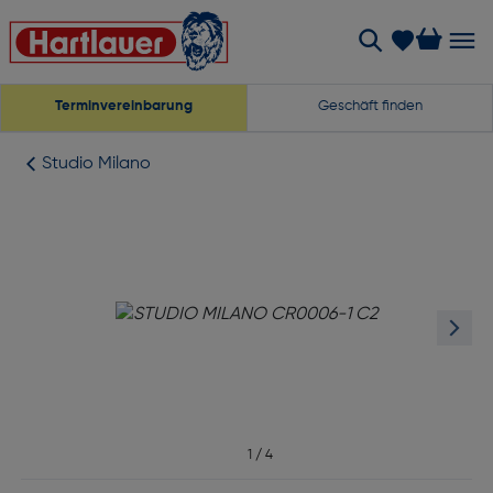
Terminvereinbarung
Geschäft finden
Studio Milano
1
/
4