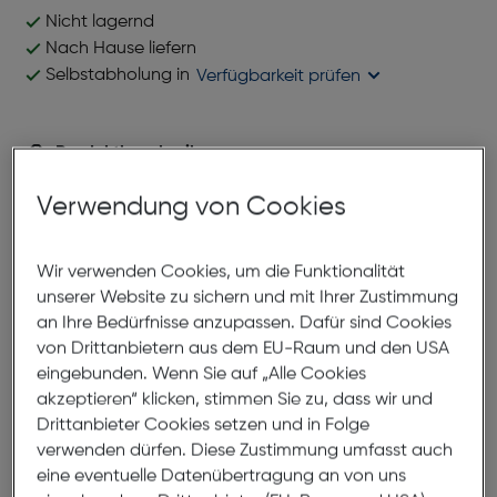
Nicht lagernd
Nach Hause liefern
Selbstabholung in
Verfügbarkeit prüfen
Produktbeschreibung
STUDIO MILANO CR0006-1 C2
Verwendung von Cookies
ArtNr.: 879953765
Wir verwenden Cookies, um die Funktionalität
Dezentes, sportliches Design, geringes Gewicht, und
unserer Website zu sichern und mit Ihrer Zustimmung
bestmögliche Anpassfähigkeit sind nur einige
an Ihre Bedürfnisse anzupassen. Dafür sind Cookies
Eigenschaften dieser herrlichen Brillenfassung. Durch
von Drittanbietern aus dem EU-Raum und den USA
ihre niedrige Silhouette eignet sich diese großartige
eingebunden. Wenn Sie auf „Alle Cookies
Fassung perfekt für Brillenträger die modernes
akzeptieren“ klicken, stimmen Sie zu, dass wir und
Design mit einer unaufdringlichen Optik kombinieren
Drittanbieter Cookies setzen und in Folge
möchten.
verwenden dürfen. Diese Zustimmung umfasst auch
eine eventuelle Datenübertragung an von uns