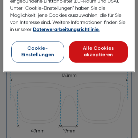
eingebundene Drittanbieter (EU-Raum und USA).
Unter "Cookie-Einstellungen" haben Sie die
Abmessungen
Möglichkeit, jene Cookies auszuwählen, die für Sie
von Interesse sind. Weitere Informationen finden Sie
Brillenbreite:
133mm
in unserer
Datenverarbeitungsrichtlinie.
Steg:
19mm
Glasbreite:
49mm
Cookie-
Alle Cookies
Bügellänge:
140mm
Einstellungen
akzeptieren
(individuell ausrichtbar)
133mm
49mm
19mm